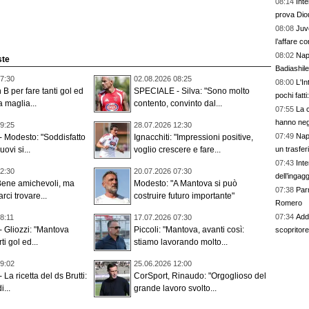
08:14
Inte
prova Dio
08:08
Juv
l’affare co
08:02
Napo
ste
Badiashile
7:30
02.08.2026 08:25
08:00
L'In
 B per fare tanti gol ed
SPECIALE - Silva: "Sono molto
pochi fatt
a maglia...
contento, convinto dal...
prescinder
07:55
La c
serve una
hanno nega
9:25
28.07.2026 12:30
07:49
Napo
 Modesto: "Soddisfatto
Ignacchiti: "Impressioni positive,
un trasfer
nuovi si...
voglio crescere e fare...
07:43
Inte
2:30
20.07.2026 07:30
dell’ingag
Bene amichevoli, ma
Modesto: "A Mantova si può
07:38
Parm
ci trovare...
costruire futuro importante"
Romero
07:34
Addi
8:11
17.07.2026 07:30
 Gliozzi: "Mantova
Piccoli: "Mantova, avanti così:
scopritore 
ti gol ed...
stiamo lavorando molto...
9:02
25.06.2026 12:00
a ricetta del ds Brutti:
CorSport, Rinaudo: "Orgoglioso del
i...
grande lavoro svolto...