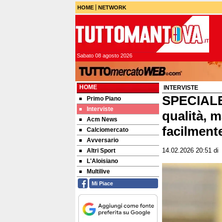
HOME
NETWORK
Sabato 08 agosto 2026
HOME
INTERVISTE
SPECIALE
Primo Piano
Interviste
qualità, 
Acm News
facilment
Calciomercato
Avversario
Altri Sport
14.02.2026 20:51
d
L'Aloisiano
Multilive
Mi Piace