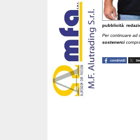
pubblicità
:
redaz
Per continuare ad of
sostenerci
compran
condividi
tw