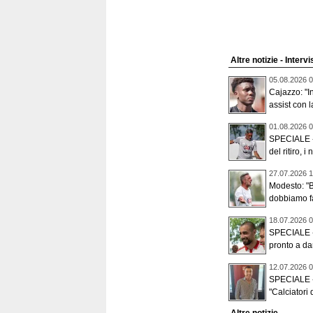
Altre notizie - Intervi
05.08.2026 0
Cajazzo: "In
assist con l
01.08.2026 0
SPECIALE -
del ritiro, i 
27.07.2026 1
Modesto: "
dobbiamo far
18.07.2026 0
SPECIALE -
pronto a dar
12.07.2026 0
SPECIALE - L
"Calciatori d