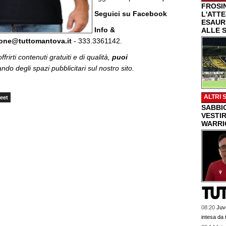
FROSI
Seguici su Facebook
L'ATT
ESAUR
Info &
ALLE 
ione@tuttomantova.it
- 333.3361142.
frirti contenuti gratuiti e di qualità,
puoi
do degli spazi pubblicitari sul nostro sito.
ALTRI 
eet
SABBI
VESTIR
WARRI
08:20
Juve
intesa da 