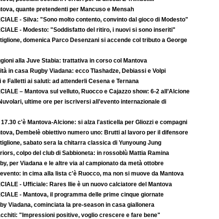
tova, quante pretendenti per Mancuso e Mensah
CIALE - Silva: "Sono molto contento, convinto dal gioco di Modesto"
IALE - Modesto: "Soddisfatto del ritiro, i nuovi si sono inseriti"
tiglione, domenica Parco Desenzani si accende col tributo a George
ioni alla Juve Stabia: trattativa in corso col Mantova
ità in casa Rugby Viadana: ecco Tlashadze, Debiassi e Volpi
i e Falletti ai saluti: ad attenderli Cesena e Ternana
CIALE – Mantova sul velluto, Ruocco e Cajazzo show: 6-2 all’Alcione
uvolari, ultime ore per iscriversi all’evento internazionale di
 17.30 c'è Mantova-Alcione: si alza l'asticella per Gliozzi e compagni
ova, Dembelè obiettivo numero uno: Brutti al lavoro per il difensore
iglione, sabato sera la chitarra classica di Yunyoung Jung
iors, colpo del club di Sabbioneta: in rossoblù Mattia Ramina
y, per Viadana e le altre via al campionato da metà ottobre
evento: in cima alla lista c'è Ruocco, ma non si muove da Mantova
IALE - Ufficiale: Rares Ilie è un nuovo calciatore del Mantova
CIALE - Mantova, il programma delle prime cinque giornate
by Viadana, cominciata la pre-season in casa giallonera
cchiti: "Impressioni positive, voglio crescere e fare bene"