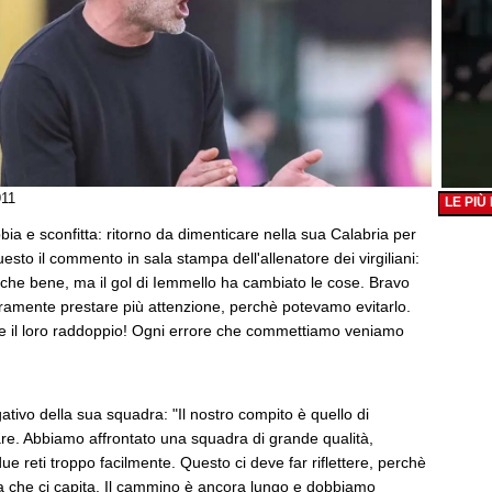
911
LE PIÙ
bia e sconfitta: ritorno da dimenticare nella sua Calabria per
sto il commento in sala stampa dell'allenatore dei virgiliani:
nche bene, ma il gol di Iemmello ha cambiato le cose. Bravo
ramente prestare più attenzione, perchè potevamo evitarlo.
he il loro raddoppio! Ogni errore che commettiamo veniamo
ivo della sua squadra: "Il nostro compito è quello di
are. Abbiamo affrontato una squadra di grande qualità,
 reti troppo facilmente. Questo ci deve far riflettere, perchè
ta che ci capita. Il cammino è ancora lungo e dobbiamo