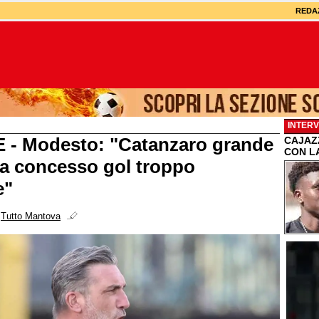
REDA
INTERV
 - Modesto: "Catanzaro grande
CAJAZZ
CON L
ma concesso gol troppo
e"
i
Tutto Mantova