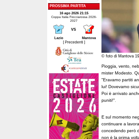
PROSSIMA PARTITA
16 ago 2026 21:15
Coppa Italia Frecciarossa 2026-
2027
VS
Lazio
Mantova
[ Precedenti ]
© foto di Mantova 1
Pioggia, vento, neb
mister Modesto. Que
"Eravamo partiti a
lui! Dovevamo sicu
Poi è arrivato anc
puniti!".
E sul momento negat
continuare a lavor
concedendo però due
non è la prima vol