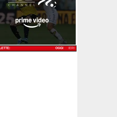
 LETTE:
OGGI
IERI