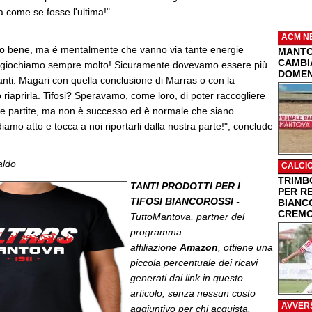
a come se fosse l'ultima!".
ACM N
mo bene, ma é mentalmente che vanno via tante energie
MANTO
CAMBIA
i giochiamo sempre molto! Sicuramente dovevamo essere più
DOMEN
avanti. Magari con quella conclusione di Marras o con la
riaprirla. Tifosi? Speravamo, come loro, di poter raccogliere
ue partite, ma non è successo ed è normale che siano
iamo atto e tocca a noi riportarli dalla nostra parte!", conclude
aldo
CALCI
TRIMBO
TANTI PRODOTTI PER I
PER R
TIFOSI BIANCOROSSI
-
BIANC
CREMO
TuttoMantova, partner del
programma
affiliazione
Amazon
, ottiene una
piccola percentuale dei ricavi
generati dai link in questo
articolo, senza nessun costo
AVVER
aggiuntivo per chi acquista.