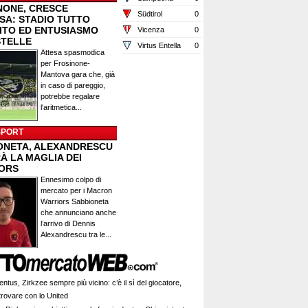
NONE, CRESCE
Südtirol
0
ESA: STADIO TUTTO
ITO ED ENTUSIASMO
Vicenza
0
STELLE
Virtus Entella
0
Attesa spasmodica
per Frosinone-
Mantova gara che, già
in caso di pareggio,
potrebbe regalare
l'aritmetica...
SPORT
ONETA, ALEXANDRESCU
À LA MAGLIA DEI
ORS
Ennesimo colpo di
mercato per i Macron
Warriors Sabbioneta
che annunciano anche
l’arrivo di Dennis
Alexandrescu tra le...
ntus, Zirkzee sempre più vicino: c’è il sì del giocatore,
trovare con lo United