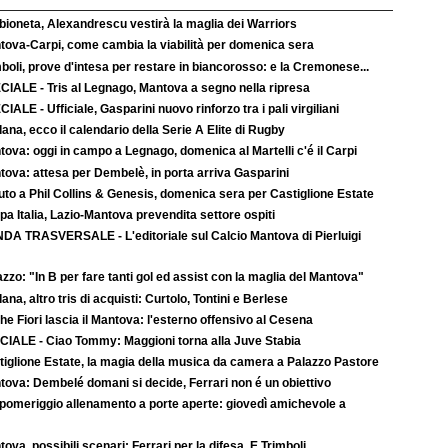
bioneta, Alexandrescu vestirà la maglia dei Warriors
tova-Carpi, come cambia la viabilità per domenica sera
boli, prove d'intesa per restare in biancorosso: e la Cremonese...
CIALE - Tris al Legnago, Mantova a segno nella ripresa
IALE - Ufficiale, Gasparini nuovo rinforzo tra i pali virgiliani
ana, ecco il calendario della Serie A Elite di Rugby
ova: oggi in campo a Legnago, domenica al Martelli c'é il Carpi
tova: attesa per Dembelè, in porta arriva Gasparini
uto a Phil Collins & Genesis, domenica sera per Castiglione Estate
a Italia, Lazio-Mantova prevendita settore ospiti
DA TRASVERSALE - L'editoriale sul Calcio Mantova di Pierluigi
zzo: "In B per fare tanti gol ed assist con la maglia del Mantova"
ana, altro tris di acquisti: Curtolo, Tontini e Berlese
e Fiori lascia il Mantova: l'esterno offensivo al Cesena
CIALE - Ciao Tommy: Maggioni torna alla Juve Stabia
tiglione Estate, la magia della musica da camera a Palazzo Pastore
tova: Dembelé domani si decide, Ferrari non é un obiettivo
 pomeriggio allenamento a porte aperte: giovedì amichevole a
ova, possibili scenari: Ferrari per la difesa. E Trimboli...