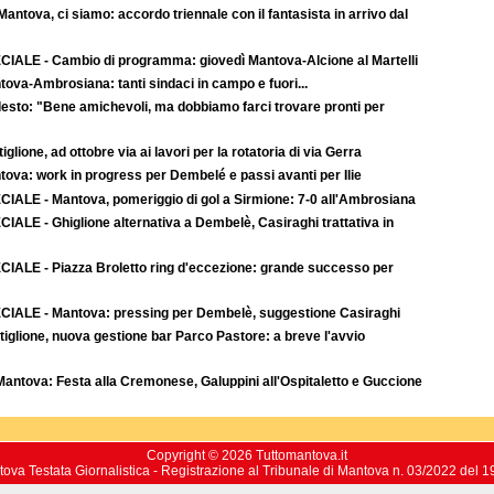
-Mantova, ci siamo: accordo triennale con il fantasista in arrivo dal
CIALE - Cambio di programma: giovedì Mantova-Alcione al Martelli
ova-Ambrosiana: tanti sindaci in campo e fuori...
esto: "Bene amichevoli, ma dobbiamo farci trovare pronti per
iglione, ad ottobre via ai lavori per la rotatoria di via Gerra
tova: work in progress per Dembelé e passi avanti per Ilie
CIALE - Mantova, pomeriggio di gol a Sirmione: 7-0 all'Ambrosiana
IALE - Ghiglione alternativa a Dembelè, Casiraghi trattativa in
CIALE - Piazza Broletto ring d'eccezione: grande successo per
CIALE - Mantova: pressing per Dembelè, suggestione Casiraghi
iglione, nuova gestione bar Parco Pastore: a breve l'avvio
Mantova: Festa alla Cremonese, Galuppini all'Ospitaletto e Guccione
Copyright © 2026 Tuttomantova.it
ova Testata Giornalistica - Registrazione al Tribunale di Mantova n. 03/2022 del 