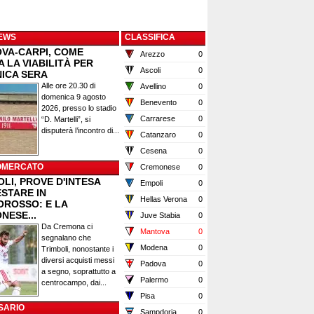
EWS
CLASSIFICA
VA-CARPI, COME
Arezzo
0
 LA VIABILITÀ PER
Ascoli
0
ICA SERA
Alle ore 20.30 di
Avellino
0
domenica 9 agosto
Benevento
0
2026, presso lo stadio
Carrarese
0
“D. Martelli”, si
disputerà l’incontro di...
Catanzaro
0
Cesena
0
OMERCATO
Cremonese
0
LI, PROVE D'INTESA
Empoli
0
ESTARE IN
Hellas Verona
0
OROSSO: E LA
NESE...
Juve Stabia
0
Da Cremona ci
Mantova
0
segnalano che
Modena
0
Trimboli, nonostante i
diversi acquisti messi
Padova
0
a segno, soprattutto a
Palermo
0
centrocampo, dai...
Pisa
0
SARIO
Sampdoria
0