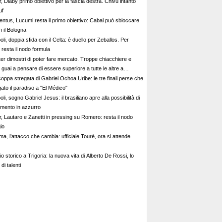
r, Diaby primo obiettivo per la fascia destra. Chivu intanto
uf
entus, Lucumi resta il primo obiettivo: Cabal può sbloccare
n il Bologna
li, doppia sfida con il Celta: è duello per Zeballos. Per
 resta il nodo formula
ter dimostri di poter fare mercato. Troppe chiacchiere e
i: guai a pensare di essere superiore a tutte le altre a
e. Juve, il portiere può diventare un "problema". Milan-Leao,
oppa stregata di Gabriel Ochoa Uribe: le tre finali perse che
 decisione netta
to il paradiso a "El Médico"
li, sogno Gabriel Jesus: il brasiliano apre alla possibilità di
imento in azzurro
r, Lautaro e Zanetti in pressing su Romero: resta il nodo
gio
a, l’attacco che cambia: ufficiale Touré, ora si attende
o storico a Trigoria: la nuova vita di Alberto De Rossi, lo
di talenti