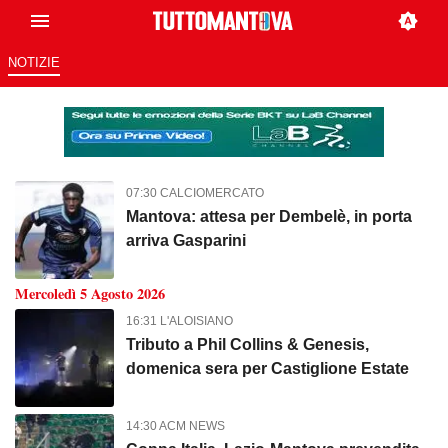
NOTIZIE
Tutto Mantova: Tutto sulla tua s
07:30 CALCIOMERCATO
Mantova: attesa per Dembelè, in porta
arriva Gasparini
Mercoledì 5 Agosto 2026
16:31 L'ALOISIANO
Tributo a Phil Collins & Genesis,
domenica sera per Castiglione Estate
14:30 ACM NEWS