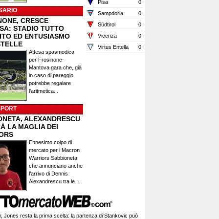
Pisa
0
SARIO
Sampdoria
0
NONE, CRESCE
Südtirol
0
ESA: STADIO TUTTO
ITO ED ENTUSIASMO
Vicenza
0
STELLE
Virtus Entella
0
Attesa spasmodica
per Frosinone-
Mantova gara che, già
in caso di pareggio,
potrebbe regalare
l'aritmetica...
SPORT
ONETA, ALEXANDRESCU
À LA MAGLIA DEI
ORS
Ennesimo colpo di
mercato per i Macron
Warriors Sabbioneta
che annunciano anche
l’arrivo di Dennis
Alexandrescu tra le...
r, Jones resta la prima scelta: la partenza di Stankovic può