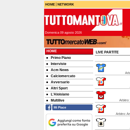
HOME
NETWORK
Domenica 09 agosto 2026
HOME
LIVE PARTITE
Primo Piano
Interviste
Acm News
Arb
Calciomercato
Avversario
Altri Sport
L'Aloisiano
Multilive
Arbitro:
Mi Piace
Arbitro: 