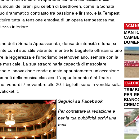
 alcuni dei brani più celebri di Beethoven, come la Sonata
suo drammatico contrasto tra passione e lirismo, e la Tempest
ituire tutta la tensione emotiva di un’opera tempestosa ma
ACM N
tezza interiore.
MANTO
CAMBIA
DOMEN
one della Sonata Appassionata, densa di intensità e furia, si
te con il suo stile vibrante, mentre le Bagatelle offriranno uno
re la leggerezza e l’umorismo beethoveniano, sempre con la
ne musicale. La sua straordinaria capacità di mescolare
ione e innovazione rende questo appuntamento un’occasione
 amanti della musica classica. L'appuntamento è al Teatro
CALCI
ne, venerdì 7 novembre alle 20. I biglietti sono in vendita sulla
TRIMBO
aticket.it.
PER R
BIANC
Seguici su Facebook
CREMO
Per contattare la redazione e
per la tua pubblicità
scrivi una
mail