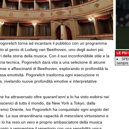
 Pogorelich torna ad incantare il pubblico con un programma
to al genio di Ludwig van Beethoven, uno degli autori più
LE PIÙ
i della storia della musica. Con il suo inconfondibile stile e la
SPEC
ria tecnica, Pogorelich darà vita a una selezione di alcune
sempre
ense e affascinanti di Beethoven, esplorando in profondità la
essa emotività. Pogorelich trasforma ogni esecuzione in
, rivelando nuove profondità emotive e interpretative.
e ha attraversato oltre quarant'anni e lo ha visto esibirsi nei
coscenici di tutto il mondo, da New York a Tokyo, dalla
tremo Oriente, Ivo Pogorelich ha conquistato ogni angolo del
te. La sua straordinaria capacità di mescolare virtuosismo e
lo ha reso un vero e proprio ambasciatore della musica
onto a reinventare il repertorio con una sensibilità unica.