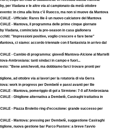
y, per Viadana e le altre via al campionato da metà ottobre
evento: in cima alla lista c'è Ruocco, ma non si muove da Mantova
IALE - Ufficiale: Rares Ilie è un nuovo calciatore del Mantova
CIALE - Mantova, il programma delle prime cinque giornate
by Viadana, cominciata la pre-season in casa giallonera
cchiti: "Impressioni positive, voglio crescere e fare bene"
-Mantova, ci siamo: accordo triennale con il fantasista in arrivo dal
CIALE - Cambio di programma: giovedì Mantova-Alcione al Martelli
ova-Ambrosiana: tanti sindaci in campo e fuori...
esto: "Bene amichevoli, ma dobbiamo farci trovare pronti per
iglione, ad ottobre via ai lavori per la rotatoria di via Gerra
tova: work in progress per Dembelé e passi avanti per Ilie
CIALE - Mantova, pomeriggio di gol a Sirmione: 7-0 all'Ambrosiana
IALE - Ghiglione alternativa a Dembelè, Casiraghi trattativa in
CIALE - Piazza Broletto ring d'eccezione: grande successo per
CIALE - Mantova: pressing per Dembelè, suggestione Casiraghi
iglione, nuova gestione bar Parco Pastore: a breve l'avvio