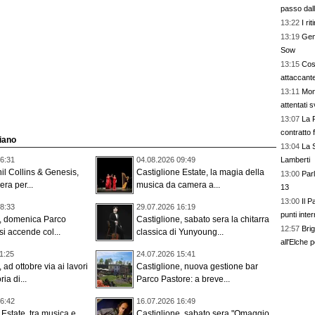
passo dal
13:22
I ri
13:19
Geno
Sow
13:15
Cos
attaccante
13:11
Mon
attentati 
13:07
La Rom
contratto 
siano
13:04
La 
Lamberti
6:31
04.08.2026 09:49
hil Collins & Genesis,
Castiglione Estate, la magia della
13:00
Par
ra per...
musica da camera a...
13
13:00
Il 
8:33
29.07.2026 16:19
punti inter
e, domenica Parco
Castiglione, sabato sera la chitarra
12:57
Brig
i accende col...
classica di Yunyoung...
all'Elche p
1:25
24.07.2026 15:41
 ad ottobre via ai lavori
Castiglione, nuova gestione bar
ria di...
Parco Pastore: a breve...
6:42
16.07.2026 16:49
 Estate, tra musica e
Castiglione, sabato sera "Omaggio