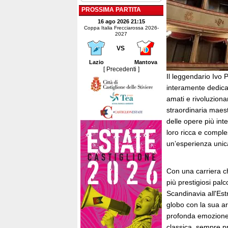
PROSSIMA PARTITA
16 ago 2026 21:15
Coppa Italia Frecciarossa 2026-
2027
VS
Lazio
Mantova
[ Precedenti ]
Il leggendario Ivo
interamente dedica
amati e rivoluzionar
straordinaria maest
delle opere più int
loro ricca e compl
un’esperienza unica
Con una carriera ch
più prestigiosi pal
Scandinavia all'Es
globo con la sua ar
profonda emozione 
classica, sempre pr