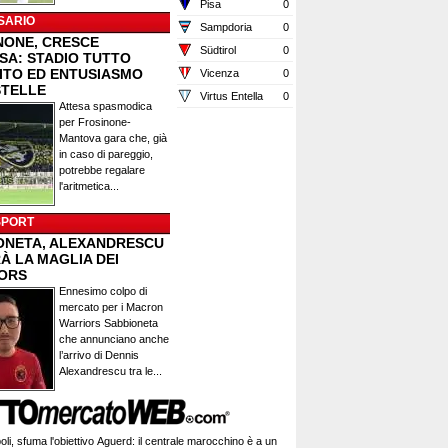
Pisa
0
SARIO
Sampdoria
0
NONE, CRESCE
Südtirol
0
ESA: STADIO TUTTO
ITO ED ENTUSIASMO
Vicenza
0
STELLE
Virtus Entella
0
Attesa spasmodica
per Frosinone-
Mantova gara che, già
in caso di pareggio,
potrebbe regalare
l'aritmetica...
SPORT
ONETA, ALEXANDRESCU
À LA MAGLIA DEI
ORS
Ennesimo colpo di
mercato per i Macron
Warriors Sabbioneta
che annunciano anche
l’arrivo di Dennis
Alexandrescu tra le...
li, sfuma l'obiettivo Aguerd: il centrale marocchino è a un