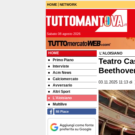
HOME
NETWORK
Sabato 08 agosto 2026
HOME
L'ALOISIANO
Teatro Ca
Primo Piano
Interviste
Beethoven
Acm News
Calciomercato
03.11.2025 11:13
di
Avversario
Altri Sport
L'Aloisiano
Multilive
Mi Piace