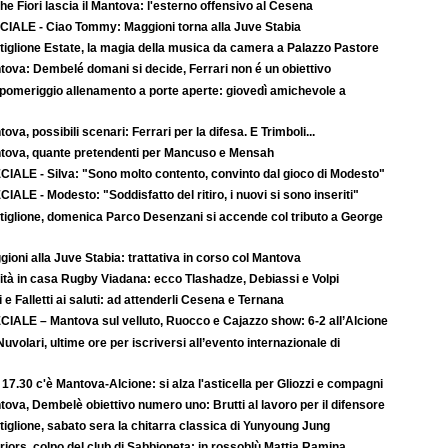
e Fiori lascia il Mantova: l'esterno offensivo al Cesena
CIALE - Ciao Tommy: Maggioni torna alla Juve Stabia
tiglione Estate, la magia della musica da camera a Palazzo Pastore
tova: Dembelé domani si decide, Ferrari non é un obiettivo
 pomeriggio allenamento a porte aperte: giovedì amichevole a
ova, possibili scenari: Ferrari per la difesa. E Trimboli...
tova, quante pretendenti per Mancuso e Mensah
CIALE - Silva: "Sono molto contento, convinto dal gioco di Modesto"
IALE - Modesto: "Soddisfatto del ritiro, i nuovi si sono inseriti"
tiglione, domenica Parco Desenzani si accende col tributo a George
ioni alla Juve Stabia: trattativa in corso col Mantova
ità in casa Rugby Viadana: ecco Tlashadze, Debiassi e Volpi
i e Falletti ai saluti: ad attenderli Cesena e Ternana
CIALE – Mantova sul velluto, Ruocco e Cajazzo show: 6-2 all’Alcione
uvolari, ultime ore per iscriversi all’evento internazionale di
 17.30 c'è Mantova-Alcione: si alza l'asticella per Gliozzi e compagni
ova, Dembelè obiettivo numero uno: Brutti al lavoro per il difensore
iglione, sabato sera la chitarra classica di Yunyoung Jung
iors, colpo del club di Sabbioneta: in rossoblù Mattia Ramina