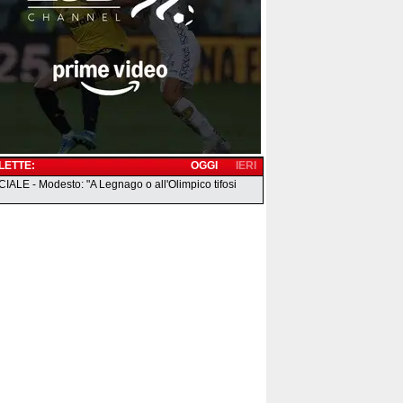
 LETTE:
OGGI
IERI
IALE - Modesto: "A Legnago o all'Olimpico tifosi