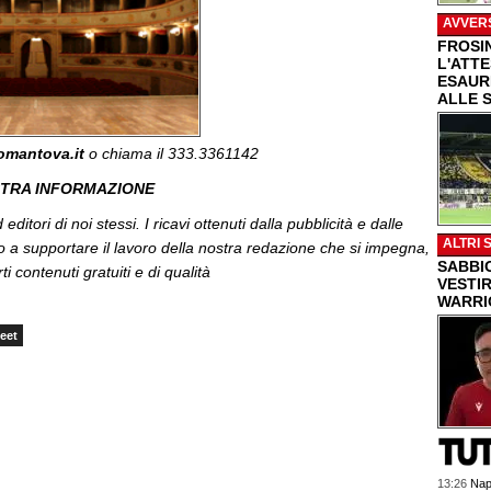
AVVER
FROSI
L'ATT
ESAUR
ALLE 
omantova.it
o chiama il 333.3361142
STRA INFORMAZIONE
editori di noi stessi. I ricavi ottenuti dalla pubblicità e dalle
ALTRI 
o a supportare il lavoro della nostra redazione che si impegna,
SABBI
ti contenuti gratuiti e di qualità
VESTIR
WARRI
eet
13:26
Napo