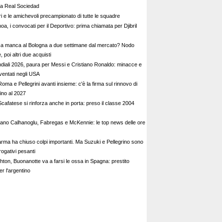
la Real Sociedad
tiri e le amichevoli precampionato di tutte le squadre
a, i convocati per il Deportivo: prima chiamata per Djibril
a manca al Bologna a due settimane dal mercato? Nodo
, poi altri due acquisti
diali 2026, paura per Messi e Cristiano Ronaldo: minacce e
sventati negli USA
a e Pellegrini avanti insieme: c'è la firma sul rinnovo di
fino al 2027
Scafatese si rinforza anche in porta: preso il classe 2004
lano Calhanoglu, Fabregas e McKennie: le top news delle ore
Parma ha chiuso colpi importanti. Ma Suzuki e Pellegrino sono
rogativi pesanti
hton, Buonanotte va a farsi le ossa in Spagna: prestito
er l'argentino