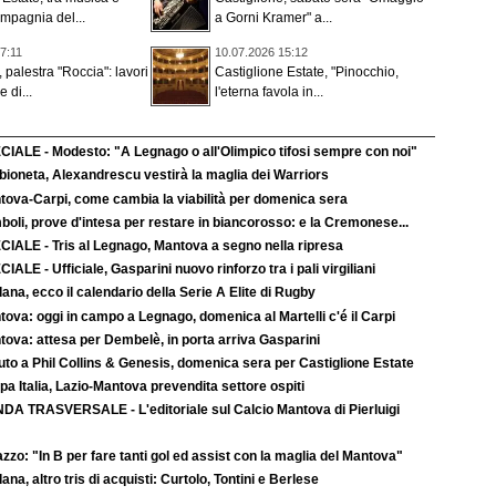
mpagnia del...
a Gorni Kramer" a...
7:11
10.07.2026 15:12
 palestra "Roccia": lavori
Castiglione Estate, "Pinocchio,
 di...
l'eterna favola in...
CIALE - Modesto: "A Legnago o all'Olimpico tifosi sempre con noi"
bioneta, Alexandrescu vestirà la maglia dei Warriors
tova-Carpi, come cambia la viabilità per domenica sera
boli, prove d'intesa per restare in biancorosso: e la Cremonese...
CIALE - Tris al Legnago, Mantova a segno nella ripresa
IALE - Ufficiale, Gasparini nuovo rinforzo tra i pali virgiliani
ana, ecco il calendario della Serie A Elite di Rugby
ova: oggi in campo a Legnago, domenica al Martelli c'é il Carpi
tova: attesa per Dembelè, in porta arriva Gasparini
uto a Phil Collins & Genesis, domenica sera per Castiglione Estate
a Italia, Lazio-Mantova prevendita settore ospiti
DA TRASVERSALE - L'editoriale sul Calcio Mantova di Pierluigi
zzo: "In B per fare tanti gol ed assist con la maglia del Mantova"
ana, altro tris di acquisti: Curtolo, Tontini e Berlese