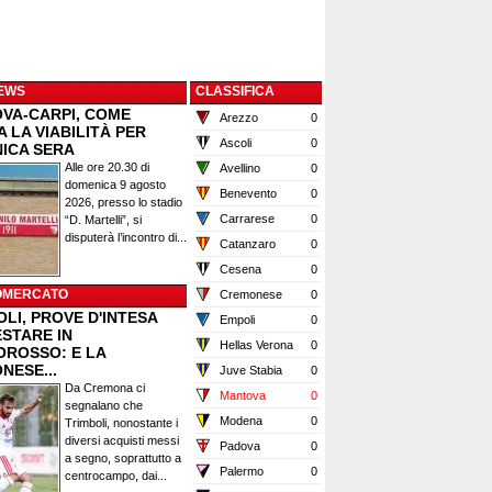
EWS
CLASSIFICA
VA-CARPI, COME
Arezzo
0
 LA VIABILITÀ PER
Ascoli
0
ICA SERA
Alle ore 20.30 di
Avellino
0
domenica 9 agosto
Benevento
0
2026, presso lo stadio
Carrarese
0
“D. Martelli”, si
disputerà l’incontro di...
Catanzaro
0
Cesena
0
OMERCATO
Cremonese
0
LI, PROVE D'INTESA
Empoli
0
ESTARE IN
Hellas Verona
0
OROSSO: E LA
NESE...
Juve Stabia
0
Da Cremona ci
Mantova
0
segnalano che
Modena
0
Trimboli, nonostante i
diversi acquisti messi
Padova
0
a segno, soprattutto a
Palermo
0
centrocampo, dai...