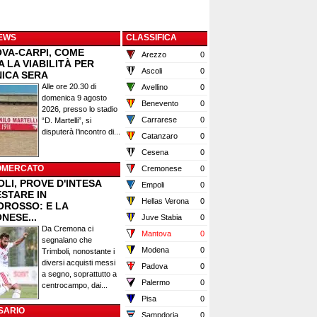
EWS
CLASSIFICA
VA-CARPI, COME
Arezzo
0
 LA VIABILITÀ PER
Ascoli
0
ICA SERA
Alle ore 20.30 di
Avellino
0
domenica 9 agosto
Benevento
0
2026, presso lo stadio
Carrarese
0
“D. Martelli”, si
disputerà l’incontro di...
Catanzaro
0
Cesena
0
OMERCATO
Cremonese
0
LI, PROVE D'INTESA
Empoli
0
ESTARE IN
Hellas Verona
0
OROSSO: E LA
NESE...
Juve Stabia
0
Da Cremona ci
Mantova
0
segnalano che
Modena
0
Trimboli, nonostante i
diversi acquisti messi
Padova
0
a segno, soprattutto a
Palermo
0
centrocampo, dai...
Pisa
0
SARIO
Sampdoria
0