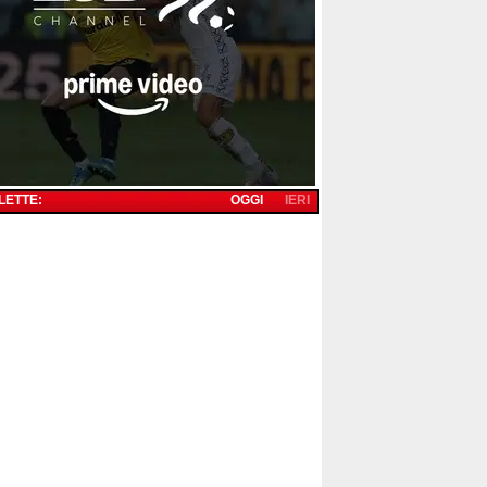
 LETTE:
OGGI
IERI