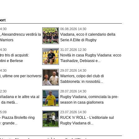
port
4:30
06.08.2026 14:30
 Alexandrescu vestirà la
Viadana, ecco il calendario della
Warriors
Serie A Elite di Rugby
4:30
31.07.2026 12:30
ro tris di acquisti:
Novità in casa Rugby Viadana: ecco
ntini e Berlese
Tlashadze, Debiassi e...
4:30
29.07.2026 14:30
 ultime ore per iscriversi
Warriors, colpo del club di
Sabbioneta: in rossoblù...
2:30
28.07.2026 14:30
Viadana e le altre via al
Rugby Viadana, cominciata la pre-
da metà...
season in casa giallonera
5:09
23.07.2026 14:30
Piazza Broletto ring
RUCK 'n' ROLL - L'editoriale sul
: grande...
Rugby Viadana di...