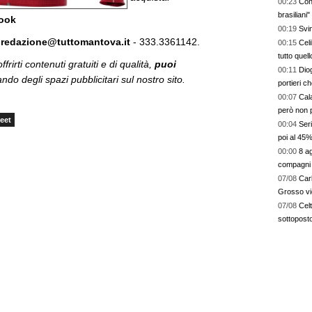
00:23
Cont
brasiliani"
book
00:19
:
redazione@tuttomantova.it
- 333.3361142.
00:15
Celi
tutto quel
frirti contenuti gratuiti e di qualità,
puoi
00:11
Dio
do degli spazi pubblicitari sul nostro sito.
portieri c
00:07
Cala
però non 
eet
00:04
Seri
poi al 45
00:00
8 ag
compagni 
07/08
Car
Grosso vi
07/08
Cel
sottoposto