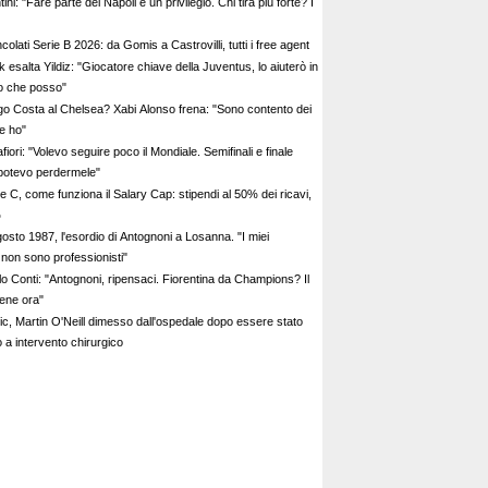
ini: "Fare parte del Napoli è un privilegio. Chi tira più forte? I
Svincolati Serie B 2026: da Gomis a Castrovilli, tutti i free agent
k esalta Yildiz: "Giocatore chiave della Juventus, lo aiuterò in
lo che posso"
go Costa al Chelsea? Xabi Alonso frena: "Sono contento dei
he ho"
fiori: "Volevo seguire poco il Mondiale. Semifinali e finale
potevo perdermele"
e C, come funziona il Salary Cap: stipendi al 50% dei ricavi,
%
osto 1987, l'esordio di Antognoni a Losanna. "I miei
non sono professionisti"
lo Conti: "Antognoni, ripensaci. Fiorentina da Champions? Il
ene ora"
tic, Martin O'Neill dimesso dall'ospedale dopo essere stato
 a intervento chirurgico