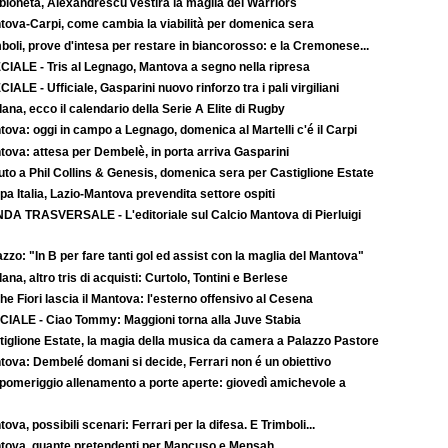
bioneta, Alexandrescu vestirà la maglia dei Warriors
tova-Carpi, come cambia la viabilità per domenica sera
boli, prove d'intesa per restare in biancorosso: e la Cremonese...
CIALE - Tris al Legnago, Mantova a segno nella ripresa
IALE - Ufficiale, Gasparini nuovo rinforzo tra i pali virgiliani
ana, ecco il calendario della Serie A Elite di Rugby
ova: oggi in campo a Legnago, domenica al Martelli c'é il Carpi
tova: attesa per Dembelè, in porta arriva Gasparini
uto a Phil Collins & Genesis, domenica sera per Castiglione Estate
a Italia, Lazio-Mantova prevendita settore ospiti
DA TRASVERSALE - L'editoriale sul Calcio Mantova di Pierluigi
zzo: "In B per fare tanti gol ed assist con la maglia del Mantova"
ana, altro tris di acquisti: Curtolo, Tontini e Berlese
e Fiori lascia il Mantova: l'esterno offensivo al Cesena
CIALE - Ciao Tommy: Maggioni torna alla Juve Stabia
tiglione Estate, la magia della musica da camera a Palazzo Pastore
tova: Dembelé domani si decide, Ferrari non é un obiettivo
 pomeriggio allenamento a porte aperte: giovedì amichevole a
ova, possibili scenari: Ferrari per la difesa. E Trimboli...
tova, quante pretendenti per Mancuso e Mensah