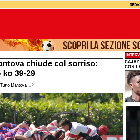
REDA
INTERV
ntova chiude col sorriso:
CAJAZZ
CON L
 ko 39-29
i
Tutto Mantova