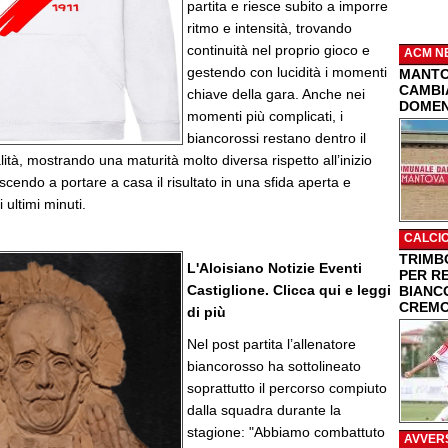
partita e riesce subito a imporre
ritmo e intensità, trovando
continuità nel proprio gioco e
ACM N
gestendo con lucidità i momenti
MANTO
CAMBIA
chiave della gara. Anche nei
DOMEN
momenti più complicati, i
biancorossi restano dentro il
tà, mostrando una maturità molto diversa rispetto all’inizio
uscendo a portare a casa il risultato in una sfida aperta e
 ultimi minuti.
CALCI
TRIMBO
L'Aloisiano Notizie Eventi
PER R
Castiglione. Clicca qui e leggi
BIANC
CREMO
di più
Nel post partita l’allenatore
biancorosso ha sottolineato
soprattutto il percorso compiuto
dalla squadra durante la
stagione: "Abbiamo combattuto
AVVER