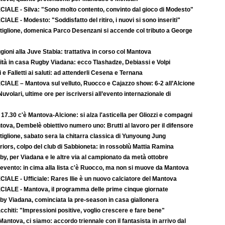
CIALE - Silva: "Sono molto contento, convinto dal gioco di Modesto"
IALE - Modesto: "Soddisfatto del ritiro, i nuovi si sono inseriti"
tiglione, domenica Parco Desenzani si accende col tributo a George
ioni alla Juve Stabia: trattativa in corso col Mantova
ità in casa Rugby Viadana: ecco Tlashadze, Debiassi e Volpi
i e Falletti ai saluti: ad attenderli Cesena e Ternana
CIALE – Mantova sul velluto, Ruocco e Cajazzo show: 6-2 all’Alcione
uvolari, ultime ore per iscriversi all’evento internazionale di
 17.30 c'è Mantova-Alcione: si alza l'asticella per Gliozzi e compagni
ova, Dembelè obiettivo numero uno: Brutti al lavoro per il difensore
iglione, sabato sera la chitarra classica di Yunyoung Jung
iors, colpo del club di Sabbioneta: in rossoblù Mattia Ramina
y, per Viadana e le altre via al campionato da metà ottobre
evento: in cima alla lista c'è Ruocco, ma non si muove da Mantova
IALE - Ufficiale: Rares Ilie è un nuovo calciatore del Mantova
CIALE - Mantova, il programma delle prime cinque giornate
by Viadana, cominciata la pre-season in casa giallonera
cchiti: "Impressioni positive, voglio crescere e fare bene"
-Mantova, ci siamo: accordo triennale con il fantasista in arrivo dal