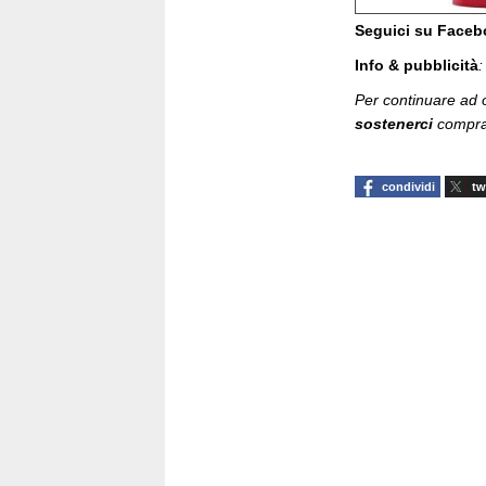
Seguici su Face
Info & pubblicità
Per continuare ad of
sostenerci
compran
condividi
tw