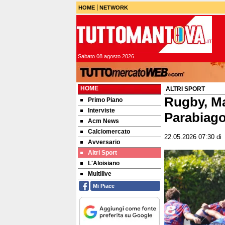
HOME
NETWORK
Sabato 08 agosto 2026
HOME
ALTRI SPORT
Rugby, Ma
Primo Piano
Interviste
Parabiago
Acm News
Calciomercato
22.05.2026 07:30
d
Avversario
Altri Sport
L'Aloisiano
Multilive
Mi Piace