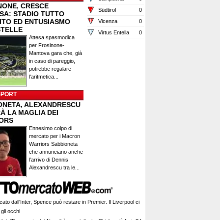
NONE, CRESCE
Südtirol
0
ESA: STADIO TUTTO
ITO ED ENTUSIASMO
Vicenza
0
STELLE
Virtus Entella
0
Attesa spasmodica
per Frosinone-
Mantova gara che, già
in caso di pareggio,
potrebbe regalare
l'aritmetica...
SPORT
ONETA, ALEXANDRESCU
À LA MAGLIA DEI
ORS
Ennesimo colpo di
mercato per i Macron
Warriors Sabbioneta
che annunciano anche
l’arrivo di Dennis
Alexandrescu tra le...
ato dall'Inter, Spence può restare in Premier. Il Liverpool ci
gli occhi