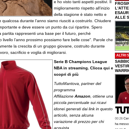
e ho visto tanti aspetti positivi. Il
FROSI
miglioramento rispetto all’inizio
L'ATT
ESAUR
della stagione è stato netto e
ALLE 
e qualcosa durante l’anno siamo riusciti a costruirlo. Chiudere
importante e deve essere un punto da cui ripartire. Spero
partita rappresenti una base per il futuro, perché
livello l’anno prossimo possiamo fare belle cose". Parole che
amente la crescita di un gruppo giovane, costruito durante
voro, sacrificio e voglia di migliorarsi.
ALTRI 
SABBI
Serie B Champions League
VESTIR
NBA in streaming. Clicca qui e
WARRI
scopri di più
TuttoMantova, partner del
programma
Affiliazione
Amazon
, ottiene una
piccola percentuale sui ricavi
idonei generati dai link in questo
articolo, senza alcuna
00:26
Cerc
variazione di prezzo per chi
ha messo 
acquista.