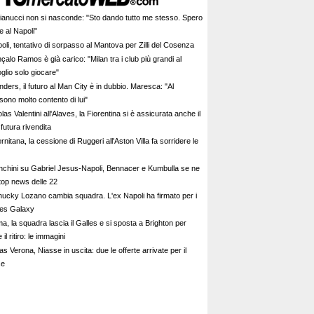
ianucci non si nasconde: "Sto dando tutto me stesso. Spero
e al Napoli"
oli, tentativo di sorpasso al Mantova per Zilli del Cosenza
alo Ramos è già carico: "Milan tra i club più grandi al
glio solo giocare"
nders, il futuro al Man City è in dubbio. Maresca: "Al
ono molto contento di lui"
las Valentini all'Alaves, la Fiorentina si è assicurata anche il
futura rivendita
rnitana, la cessione di Ruggeri all'Aston Villa fa sorridere le
nchini su Gabriel Jesus-Napoli, Bennacer e Kumbulla se ne
top news delle 22
Chucky Lozano cambia squadra. L'ex Napoli ha firmato per i
es Galaxy
, la squadra lascia il Galles e si sposta a Brighton per
il ritiro: le immagini
as Verona, Niasse in uscita: due le offerte arrivate per il
se