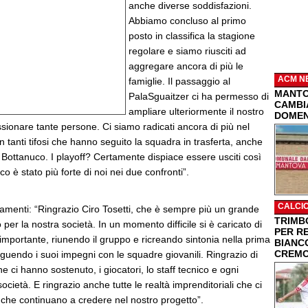
anche diverse soddisfazioni.
Abbiamo concluso al primo
posto in classifica la stagione
regolare e siamo riusciti ad
aggregare ancora di più le
ACM N
famiglie. Il passaggio al
MANTO
PalaSguaitzer ci ha permesso di
CAMBIA
ampliare ulteriormente il nostro
DOMEN
sionare tante persone. Ci siamo radicati ancora di più nel
on tanti tifosi che hanno seguito la squadra in trasferta, anche
 Bottanuco. I playoff? Certamente dispiace essere usciti così
o è stato più forte di noi nei due confronti”.
CALCI
iamenti: “Ringrazio Ciro Tosetti, che è sempre più un grande
TRIMBO
 per la nostra società. In un momento difficile si è caricato di
PER R
importante, riunendo il gruppo e ricreando sintonia nella prima
BIANC
CREMO
uendo i suoi impegni con le squadre giovanili. Ringrazio di
he ci hanno sostenuto, i giocatori, lo staff tecnico e ogni
cietà. E ringrazio anche tutte le realtà imprenditoriali che ci
 che continuano a credere nel nostro progetto”.