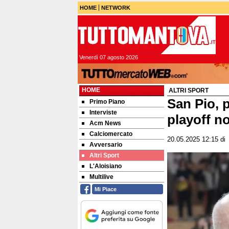
HOME
NETWORK
Venerdì 07 agosto 2026
HOME
ALTRI SPORT
San Pio, p
Primo Piano
Interviste
playoff n
Acm News
Calciomercato
20.05.2025 12:15
d
Avversario
Altri Sport
L'Aloisiano
Multilive
Mi Piace