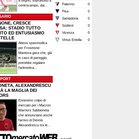
a segno, soprattutto a
Palermo
0
centrocampo, dai...
Pisa
0
SARIO
Sampdoria
0
NONE, CRESCE
Südtirol
0
ESA: STADIO TUTTO
ITO ED ENTUSIASMO
Vicenza
0
STELLE
Virtus Entella
0
Attesa spasmodica
per Frosinone-
Mantova gara che, già
in caso di pareggio,
potrebbe regalare
l'aritmetica...
SPORT
ONETA, ALEXANDRESCU
À LA MAGLIA DEI
ORS
Ennesimo colpo di
mercato per i Macron
Warriors Sabbioneta
che annunciano anche
l’arrivo di Dennis
Alexandrescu tra le...