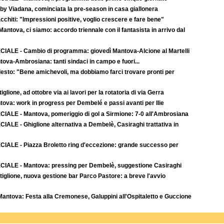
by Viadana, cominciata la pre-season in casa giallonera
cchiti: "Impressioni positive, voglio crescere e fare bene"
-Mantova, ci siamo: accordo triennale con il fantasista in arrivo dal
CIALE - Cambio di programma: giovedì Mantova-Alcione al Martelli
ova-Ambrosiana: tanti sindaci in campo e fuori...
esto: "Bene amichevoli, ma dobbiamo farci trovare pronti per
iglione, ad ottobre via ai lavori per la rotatoria di via Gerra
tova: work in progress per Dembelé e passi avanti per Ilie
CIALE - Mantova, pomeriggio di gol a Sirmione: 7-0 all'Ambrosiana
IALE - Ghiglione alternativa a Dembelè, Casiraghi trattativa in
CIALE - Piazza Broletto ring d'eccezione: grande successo per
CIALE - Mantova: pressing per Dembelè, suggestione Casiraghi
iglione, nuova gestione bar Parco Pastore: a breve l'avvio
Mantova: Festa alla Cremonese, Galuppini all'Ospitaletto e Guccione