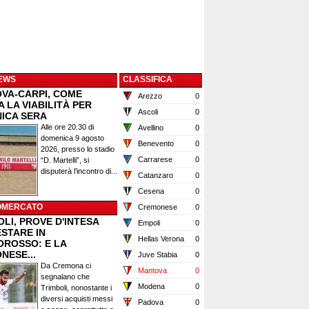
EWS
CLASSIFICA
VA-CARPI, COME
Arezzo
0
 LA VIABILITÀ PER
Ascoli
0
ICA SERA
Alle ore 20.30 di
Avellino
0
domenica 9 agosto
Benevento
0
2026, presso lo stadio
Carrarese
0
“D. Martelli”, si
disputerà l’incontro di...
Catanzaro
0
Cesena
0
OMERCATO
Cremonese
0
LI, PROVE D'INTESA
Empoli
0
ESTARE IN
Hellas Verona
0
OROSSO: E LA
NESE...
Juve Stabia
0
Da Cremona ci
Mantova
0
segnalano che
Modena
0
Trimboli, nonostante i
diversi acquisti messi
Padova
0