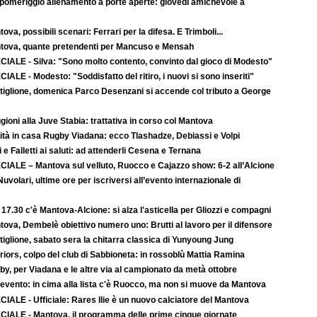
 pomeriggio allenamento a porte aperte: giovedì amichevole a
ova, possibili scenari: Ferrari per la difesa. E Trimboli...
tova, quante pretendenti per Mancuso e Mensah
CIALE - Silva: "Sono molto contento, convinto dal gioco di Modesto"
IALE - Modesto: "Soddisfatto del ritiro, i nuovi si sono inseriti"
tiglione, domenica Parco Desenzani si accende col tributo a George
ioni alla Juve Stabia: trattativa in corso col Mantova
ità in casa Rugby Viadana: ecco Tlashadze, Debiassi e Volpi
i e Falletti ai saluti: ad attenderli Cesena e Ternana
CIALE – Mantova sul velluto, Ruocco e Cajazzo show: 6-2 all’Alcione
uvolari, ultime ore per iscriversi all’evento internazionale di
 17.30 c'è Mantova-Alcione: si alza l'asticella per Gliozzi e compagni
ova, Dembelè obiettivo numero uno: Brutti al lavoro per il difensore
iglione, sabato sera la chitarra classica di Yunyoung Jung
iors, colpo del club di Sabbioneta: in rossoblù Mattia Ramina
y, per Viadana e le altre via al campionato da metà ottobre
evento: in cima alla lista c'è Ruocco, ma non si muove da Mantova
IALE - Ufficiale: Rares Ilie è un nuovo calciatore del Mantova
CIALE - Mantova, il programma delle prime cinque giornate