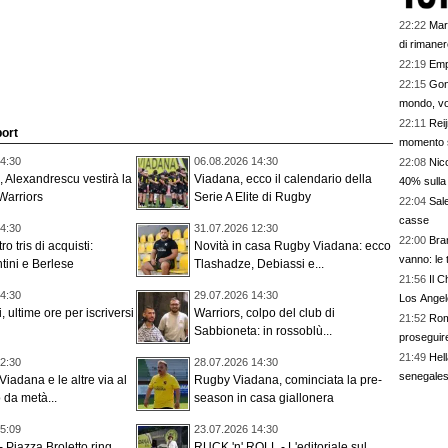
22:22
Mar
di rimaner
22:19
Emp
22:15
Gonç
mondo, vo
22:11
Reij
port
momento s
4:30
06.08.2026 14:30
22:08
Nico
 Alexandrescu vestirà la
Viadana, ecco il calendario della
40% sulla 
Warriors
Serie A Elite di Rugby
22:04
Sale
casse
4:30
31.07.2026 12:30
22:00
Bra
ro tris di acquisti:
Novità in casa Rugby Viadana: ecco
vanno: le 
ntini e Berlese
Tlashadze, Debiassi e...
21:56
Il 
4:30
29.07.2026 14:30
Los Angel
 ultime ore per iscriversi
Warriors, colpo del club di
21:52
Roma
Sabbioneta: in rossoblù...
proseguire 
21:49
Hell
2:30
28.07.2026 14:30
senegale
Viadana e le altre via al
Rugby Viadana, cominciata la pre-
da metà...
season in casa giallonera
5:09
23.07.2026 14:30
Piazza Broletto ring
RUCK 'n' ROLL - L'editoriale sul