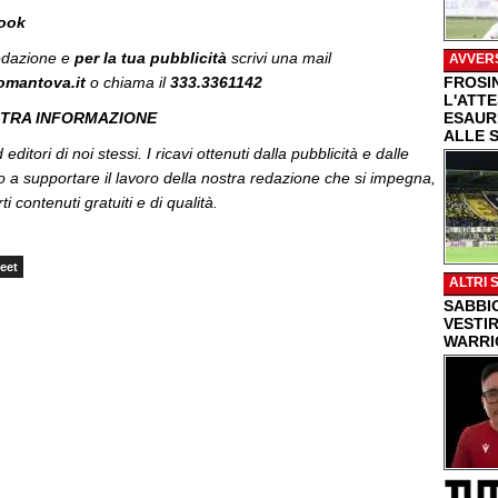
book
redazione e
per la tua
pubblicità
scrivi una mail
AVVER
omantova.it
o chiama il
333.3361142
FROSI
L'ATT
STRA INFORMAZIONE
ESAUR
ALLE 
editori di noi stessi. I ricavi ottenuti dalla pubblicità e dalle
o a supportare il lavoro della nostra redazione che si impegna,
ti contenuti gratuiti e di qualità.
eet
ALTRI 
SABBI
VESTIR
WARRI