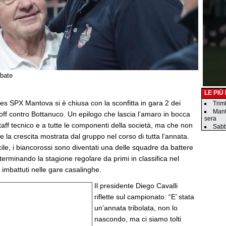
Abate
LE PIÙ
tes SPX Mantova si è chiusa con la sconfitta in gara 2 dei
Trim
Mant
ayoff contro Bottanuco. Un epilogo che lascia l’amaro in bocca
sera
staff tecnico e a tutte le componenti della società, ma che non
Sabb
e la crescita mostrata dal gruppo nel corso di tutta l’annata.
cile, i biancorossi sono diventati una delle squadre da battere
 terminando la stagione regolare da primi in classifica nel
 imbattuti nelle gare casalinghe.
Il presidente Diego Cavalli
riflette sul campionato: “E’ stata
un’annata tribolata, non lo
nascondo, ma ci siamo tolti