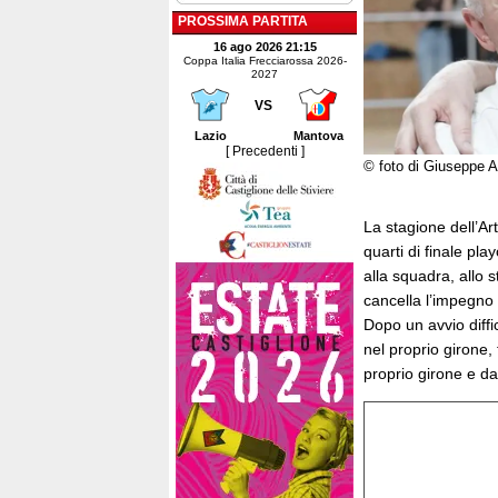
PROSSIMA PARTITA
16 ago 2026 21:15
Coppa Italia Frecciarossa 2026-
2027
VS
Lazio
Mantova
[ Precedenti ]
© foto di Giuseppe 
La stagione dell’Ar
quarti di finale pl
alla squadra, allo 
cancella l’impegno 
Dopo un avvio diffi
nel proprio girone,
proprio girone e da