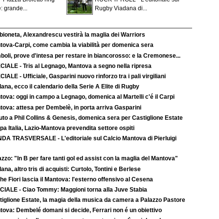
: grande...
Rugby Viadana di...
bioneta, Alexandrescu vestirà la maglia dei Warriors
tova-Carpi, come cambia la viabilità per domenica sera
boli, prove d'intesa per restare in biancorosso: e la Cremonese...
CIALE - Tris al Legnago, Mantova a segno nella ripresa
IALE - Ufficiale, Gasparini nuovo rinforzo tra i pali virgiliani
ana, ecco il calendario della Serie A Elite di Rugby
ova: oggi in campo a Legnago, domenica al Martelli c'é il Carpi
tova: attesa per Dembelè, in porta arriva Gasparini
uto a Phil Collins & Genesis, domenica sera per Castiglione Estate
a Italia, Lazio-Mantova prevendita settore ospiti
DA TRASVERSALE - L'editoriale sul Calcio Mantova di Pierluigi
zzo: "In B per fare tanti gol ed assist con la maglia del Mantova"
ana, altro tris di acquisti: Curtolo, Tontini e Berlese
e Fiori lascia il Mantova: l'esterno offensivo al Cesena
CIALE - Ciao Tommy: Maggioni torna alla Juve Stabia
tiglione Estate, la magia della musica da camera a Palazzo Pastore
tova: Dembelé domani si decide, Ferrari non é un obiettivo