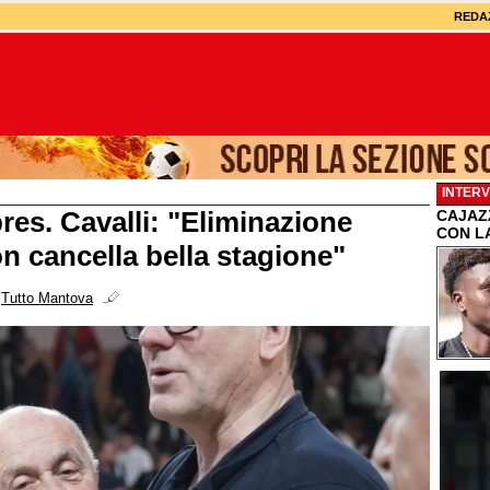
REDA
INTERV
res. Cavalli: "Eliminazione
CAJAZZ
CON L
on cancella bella stagione"
i
Tutto Mantova