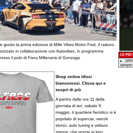
de giusto la prima edizione di Mille Vibes Motor Fest, il raduno
anizzato in collaborazione con Autovibes, in programma
LE PIÙ
sso il polo di Fiera Millenaria di Gonzaga.
SPEC
sempre
Shop online tifosi
biancorossi. Clicca qui e
scopri di più
A partire dalle ore 11 della
giornata di ieri, sabato 9
maggio, il quartiere fieristico si è
popolato di supercar, veicoli
storici, auto tuning e vetture
stance, che grazie ai loro