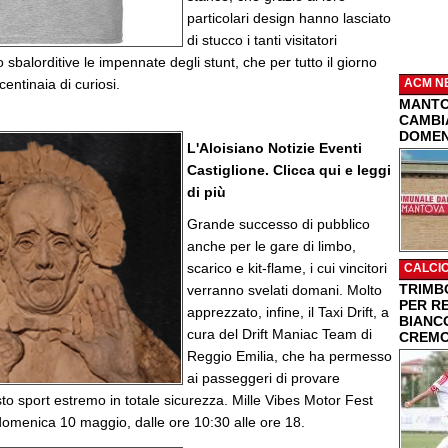
particolari design hanno lasciato
di stucco i tanti visitatori
sbalorditive le impennate degli stunt, che per tutto il giorno
entinaia di curiosi.
ACM N
MANTO
CAMBIA
DOMEN
L'Aloisiano Notizie Eventi
Castiglione. Clicca qui e leggi
di più
Grande successo di pubblico
anche per le gare di limbo,
scarico e kit-flame, i cui vincitori
CALCI
TRIMBO
verranno svelati domani. Molto
PER R
apprezzato, infine, il Taxi Drift, a
BIANC
cura del Drift Maniac Team di
CREMO
Reggio Emilia, che ha permesso
ai passeggeri di provare
sto sport estremo in totale sicurezza. Mille Vibes Motor Fest
domenica 10 maggio, dalle ore 10:30 alle ore 18.