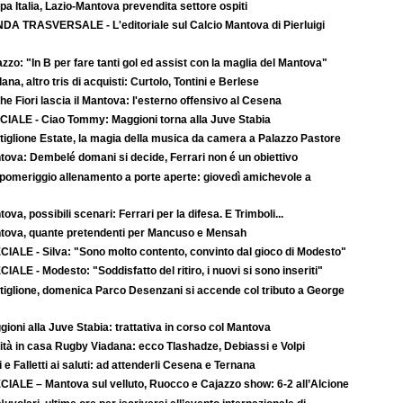
a Italia, Lazio-Mantova prevendita settore ospiti
DA TRASVERSALE - L'editoriale sul Calcio Mantova di Pierluigi
zzo: "In B per fare tanti gol ed assist con la maglia del Mantova"
ana, altro tris di acquisti: Curtolo, Tontini e Berlese
e Fiori lascia il Mantova: l'esterno offensivo al Cesena
CIALE - Ciao Tommy: Maggioni torna alla Juve Stabia
tiglione Estate, la magia della musica da camera a Palazzo Pastore
tova: Dembelé domani si decide, Ferrari non é un obiettivo
 pomeriggio allenamento a porte aperte: giovedì amichevole a
ova, possibili scenari: Ferrari per la difesa. E Trimboli...
tova, quante pretendenti per Mancuso e Mensah
CIALE - Silva: "Sono molto contento, convinto dal gioco di Modesto"
IALE - Modesto: "Soddisfatto del ritiro, i nuovi si sono inseriti"
tiglione, domenica Parco Desenzani si accende col tributo a George
ioni alla Juve Stabia: trattativa in corso col Mantova
ità in casa Rugby Viadana: ecco Tlashadze, Debiassi e Volpi
i e Falletti ai saluti: ad attenderli Cesena e Ternana
CIALE – Mantova sul velluto, Ruocco e Cajazzo show: 6-2 all’Alcione