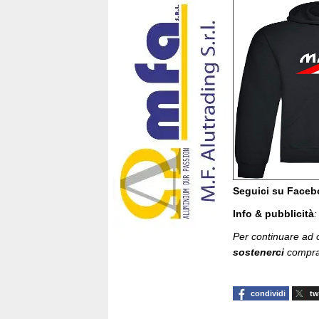
Seguici su Face
Info & pubblicità
Per continuare ad of
sostenerci
compran
condividi
tw