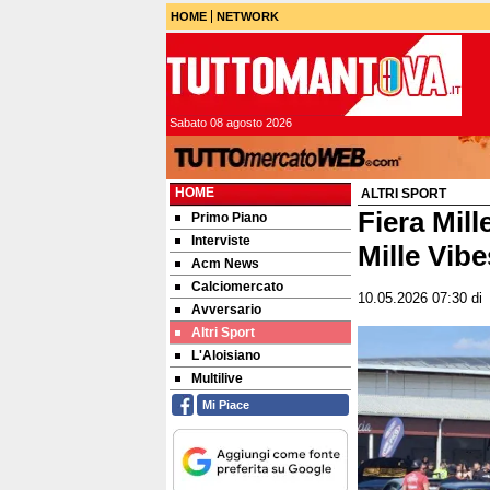
HOME
NETWORK
Sabato 08 agosto 2026
HOME
ALTRI SPORT
Fiera Mill
Primo Piano
Interviste
Mille Vib
Acm News
Calciomercato
10.05.2026 07:30
d
Avversario
Altri Sport
L'Aloisiano
Multilive
Mi Piace