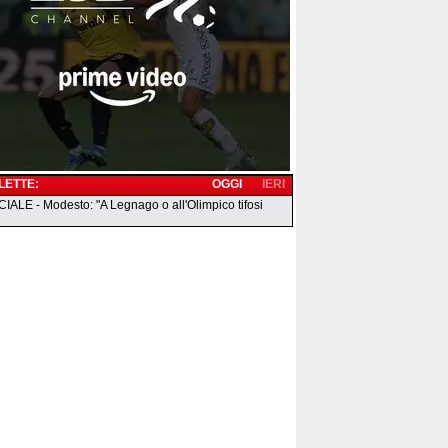
 LETTE:
OGGI
IERI
IALE - Modesto: "A Legnago o all'Olimpico tifosi