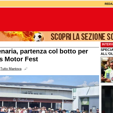
REDA
INTERV
enaria, partenza col botto per
SPECI
ALL'OL
es Motor Fest
i
Tutto Mantova