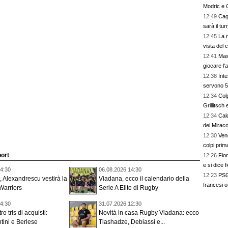
Modric e 
12:49
Cagl
sarà il tu
12:45
La r
vista del
12:41
Mast
giocare l'
12:38
Int
servono 50
12:34
Colp
Grillitsch
12:34
Cal
dei Miraco
12:30
Vene
colpi prim
port
12:26
Fior
e si dice 
4:30
06.08.2026 14:30
12:23
PSG,
 Alexandrescu vestirà la
Viadana, ecco il calendario della
francesi ot
Warriors
Serie A Elite di Rugby
4:30
31.07.2026 12:30
ro tris di acquisti:
Novità in casa Rugby Viadana: ecco
ntini e Berlese
Tlashadze, Debiassi e...