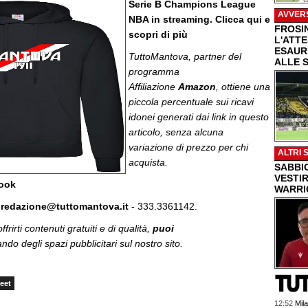
Serie B Champions League
AVVER
NBA in streaming. Clicca qui e
FROSI
scopri di più
L'ATT
ESAUR
TuttoMantova, partner del
ALLE 
programma
Affiliazione
Amazon
, ottiene una
piccola percentuale sui ricavi
idonei generati dai link in questo
articolo, senza alcuna
variazione di prezzo per chi
ALTRI 
acquista.
SABBI
VESTIR
book
WARRI
:
redazione@tuttomantova.it
- 333.3361142.
frirti contenuti gratuiti e di qualità,
puoi
do degli spazi pubblicitari sul nostro sito.
eet
12:52
Mila