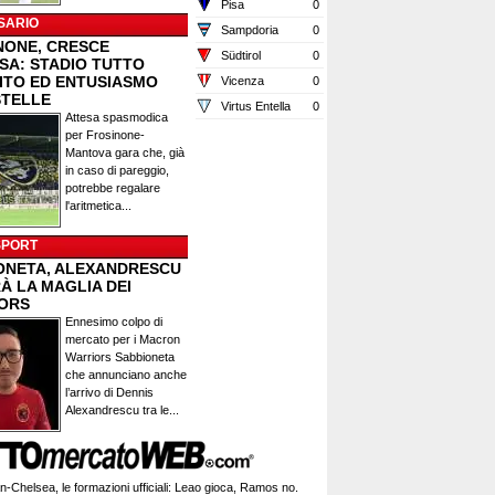
Pisa
0
SARIO
Sampdoria
0
NONE, CRESCE
Südtirol
0
ESA: STADIO TUTTO
ITO ED ENTUSIASMO
Vicenza
0
STELLE
Virtus Entella
0
Attesa spasmodica
per Frosinone-
Mantova gara che, già
in caso di pareggio,
potrebbe regalare
l'aritmetica...
SPORT
ONETA, ALEXANDRESCU
À LA MAGLIA DEI
ORS
Ennesimo colpo di
mercato per i Macron
Warriors Sabbioneta
che annunciano anche
l’arrivo di Dennis
Alexandrescu tra le...
n-Chelsea, le formazioni ufficiali: Leao gioca, Ramos no.