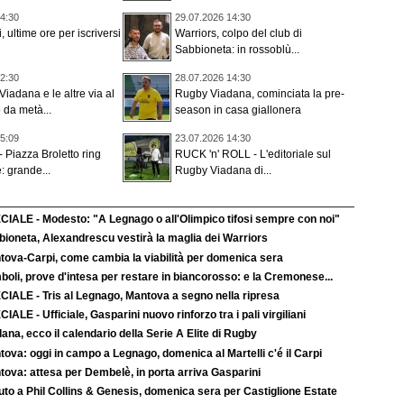
4:30
29.07.2026 14:30
 ultime ore per iscriversi
Warriors, colpo del club di
Sabbioneta: in rossoblù...
2:30
28.07.2026 14:30
Viadana e le altre via al
Rugby Viadana, cominciata la pre-
da metà...
season in casa giallonera
5:09
23.07.2026 14:30
Piazza Broletto ring
RUCK 'n' ROLL - L'editoriale sul
: grande...
Rugby Viadana di...
CIALE - Modesto: "A Legnago o all'Olimpico tifosi sempre con noi"
bioneta, Alexandrescu vestirà la maglia dei Warriors
tova-Carpi, come cambia la viabilità per domenica sera
boli, prove d'intesa per restare in biancorosso: e la Cremonese...
CIALE - Tris al Legnago, Mantova a segno nella ripresa
IALE - Ufficiale, Gasparini nuovo rinforzo tra i pali virgiliani
ana, ecco il calendario della Serie A Elite di Rugby
ova: oggi in campo a Legnago, domenica al Martelli c'é il Carpi
tova: attesa per Dembelè, in porta arriva Gasparini
uto a Phil Collins & Genesis, domenica sera per Castiglione Estate