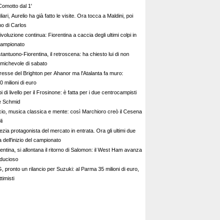
Comotto dal 1'
iari, Aurelio ha già fatto le visite. Ora tocca a Maldini, poi
rno di Carlos
ivoluzione continua: Fiorentina a caccia degli ultimi colpi in
 campionato
antuono-Fiorentina, il retroscena: ha chiesto lui di non
amichevole di sabato
eresse del Brighton per Ahanor ma l'Atalanta fa muro:
 milioni di euro
i di livello per il Frosinone: è fatta per i due centrocampisti
 e Schmid
cio, musica classica e mente: così Marchioro creò il Cesena
li
zia protagonista del mercato in entrata. Ora gli ultimi due
a dell'inizio del campionato
entina, si allontana il ritorno di Salomon: il West Ham avanza
fiducioso
 pronto un rilancio per Suzuki: al Parma 35 milioni di euro,
timisti