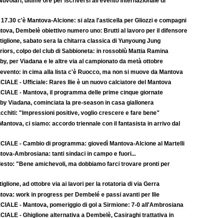
uvolari, ultime ore per iscriversi all’evento internazionale di
 17.30 c'è Mantova-Alcione: si alza l'asticella per Gliozzi e compagni
ova, Dembelè obiettivo numero uno: Brutti al lavoro per il difensore
iglione, sabato sera la chitarra classica di Yunyoung Jung
iors, colpo del club di Sabbioneta: in rossoblù Mattia Ramina
y, per Viadana e le altre via al campionato da metà ottobre
evento: in cima alla lista c'è Ruocco, ma non si muove da Mantova
IALE - Ufficiale: Rares Ilie è un nuovo calciatore del Mantova
CIALE - Mantova, il programma delle prime cinque giornate
by Viadana, cominciata la pre-season in casa giallonera
cchiti: "Impressioni positive, voglio crescere e fare bene"
-Mantova, ci siamo: accordo triennale con il fantasista in arrivo dal
CIALE - Cambio di programma: giovedì Mantova-Alcione al Martelli
ova-Ambrosiana: tanti sindaci in campo e fuori...
esto: "Bene amichevoli, ma dobbiamo farci trovare pronti per
iglione, ad ottobre via ai lavori per la rotatoria di via Gerra
tova: work in progress per Dembelé e passi avanti per Ilie
CIALE - Mantova, pomeriggio di gol a Sirmione: 7-0 all'Ambrosiana
IALE - Ghiglione alternativa a Dembelè, Casiraghi trattativa in