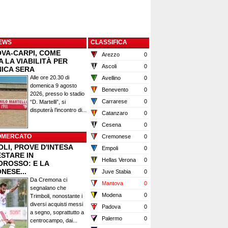
EWS
CLASSIFICA
VA-CARPI, COME
Arezzo
0
 LA VIABILITÀ PER
Ascoli
0
ICA SERA
Alle ore 20.30 di
Avellino
0
domenica 9 agosto
Benevento
0
2026, presso lo stadio
Carrarese
0
“D. Martelli”, si
disputerà l’incontro di...
Catanzaro
0
Cesena
0
OMERCATO
Cremonese
0
LI, PROVE D'INTESA
Empoli
0
ESTARE IN
Hellas Verona
0
OROSSO: E LA
NESE...
Juve Stabia
0
Da Cremona ci
Mantova
0
segnalano che
Modena
0
Trimboli, nonostante i
diversi acquisti messi
Padova
0
a segno, soprattutto a
Palermo
0
centrocampo, dai...