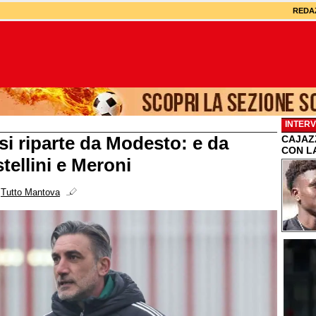
REDA
INTERV
si riparte da Modesto: e da
CAJAZZ
CON L
tellini e Meroni
i
Tutto Mantova