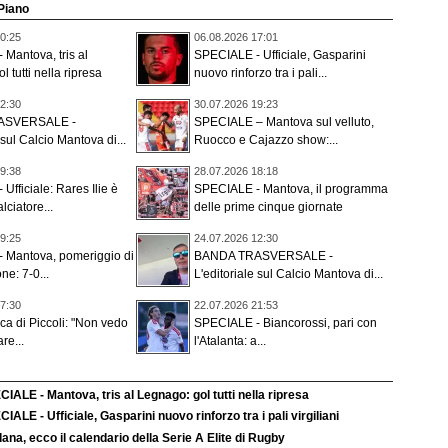
 Piano
0:25
06.08.2026 17:01
Mantova, tris al
SPECIALE - Ufficiale, Gasparini
 tutti nella ripresa
nuovo rinforzo tra i pali...
2:30
30.07.2026 19:23
ASVERSALE -
SPECIALE – Mantova sul velluto,
 sul Calcio Mantova di...
Ruocco e Cajazzo show:...
9:38
28.07.2026 18:18
Ufficiale: Rares Ilie è
SPECIALE - Mantova, il programma
lciatore...
delle prime cinque giornate
9:25
24.07.2026 12:30
 Mantova, pomeriggio di
BANDA TRASVERSALE -
ne: 7-0...
L'editoriale sul Calcio Mantova di...
7:30
22.07.2026 21:53
ica di Piccoli: "Non vedo
SPECIALE - Biancorossi, pari con
are...
l'Atalanta: a...
IALE - Mantova, tris al Legnago: gol tutti nella ripresa
IALE - Ufficiale, Gasparini nuovo rinforzo tra i pali virgiliani
ana, ecco il calendario della Serie A Elite di Rugby