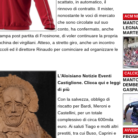
scattato, in automatico, il
rinnovo di contratto. Il mister,
nonostante le voci di mercato
ACM N
che sono circolate sul suo
MANTO
LEGNA
conto, ha confermato, anche
MARTEL
ampa post partita di Frosinone, di voler continuare la propria
hina dei virgiliani. Atteso, a stretto giro, anche un incontro
iccoli ed il direttore Rinaudo per cominciare ad organizzare le
CALCI
L'Aloisiano Notizie Eventi
MANTO
Castiglione. Clicca qui e leggi
DEMBEL
di più
GASPA
Con la salvezza, obbligo di
riscatto per Bardi, Meroni e
Castellini, per un totale
complessivo di circa 600mila
euro. Ai saluti Tiago e molti altri
AVVER
prestiti, tra cui Buso, Caprini e
FROSI