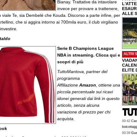
Bianay. Trattative da intavolare
L'ATT
invece per provare a trattenere,
ESAUR
ALLE 
n viale Te, sia Dembelé che Kouda. Discorso a parte infine, per
tellino, che si aggira intorno ai 700mila euro, il club virgiliano
investire.
taldo
Serie B Champions League
ALTRI 
NBA in streaming. Clicca qui e
VIADAN
scopri di più
CALEN
ELITE 
TuttoMantova, partner del
programma
Affiliazione
Amazon
, ottiene una
piccola percentuale sui ricavi
idonei generati dai link in questo
articolo, senza alcuna
variazione di prezzo per chi
acquista.
00:42
Cao
boicottagg
book
00:39
Gus