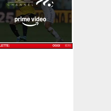
 LETTE:
OGGI
IERI