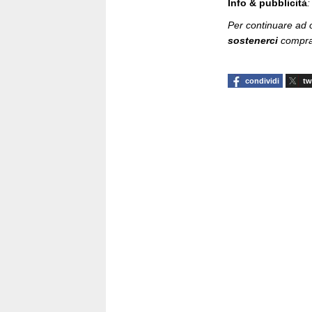
Info & pubblicità
Per continuare ad of
sostenerci
compran
condividi
tw