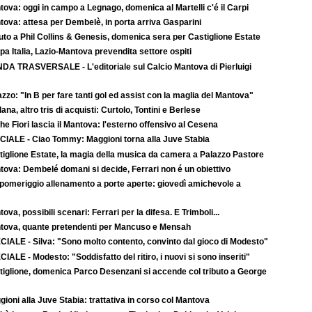
ova: oggi in campo a Legnago, domenica al Martelli c'é il Carpi
tova: attesa per Dembelè, in porta arriva Gasparini
uto a Phil Collins & Genesis, domenica sera per Castiglione Estate
a Italia, Lazio-Mantova prevendita settore ospiti
DA TRASVERSALE - L'editoriale sul Calcio Mantova di Pierluigi
zzo: "In B per fare tanti gol ed assist con la maglia del Mantova"
ana, altro tris di acquisti: Curtolo, Tontini e Berlese
e Fiori lascia il Mantova: l'esterno offensivo al Cesena
CIALE - Ciao Tommy: Maggioni torna alla Juve Stabia
tiglione Estate, la magia della musica da camera a Palazzo Pastore
tova: Dembelé domani si decide, Ferrari non é un obiettivo
 pomeriggio allenamento a porte aperte: giovedì amichevole a
ova, possibili scenari: Ferrari per la difesa. E Trimboli...
tova, quante pretendenti per Mancuso e Mensah
CIALE - Silva: "Sono molto contento, convinto dal gioco di Modesto"
IALE - Modesto: "Soddisfatto del ritiro, i nuovi si sono inseriti"
tiglione, domenica Parco Desenzani si accende col tributo a George
ioni alla Juve Stabia: trattativa in corso col Mantova