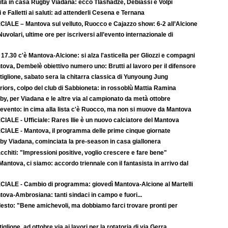
ità in casa Rugby Viadana: ecco Tlashadze, Debiassi e Volpi
i e Falletti ai saluti: ad attenderli Cesena e Ternana
CIALE – Mantova sul velluto, Ruocco e Cajazzo show: 6-2 all’Alcione
uvolari, ultime ore per iscriversi all’evento internazionale di
 17.30 c'è Mantova-Alcione: si alza l'asticella per Gliozzi e compagni
ova, Dembelè obiettivo numero uno: Brutti al lavoro per il difensore
iglione, sabato sera la chitarra classica di Yunyoung Jung
iors, colpo del club di Sabbioneta: in rossoblù Mattia Ramina
y, per Viadana e le altre via al campionato da metà ottobre
evento: in cima alla lista c'è Ruocco, ma non si muove da Mantova
IALE - Ufficiale: Rares Ilie è un nuovo calciatore del Mantova
CIALE - Mantova, il programma delle prime cinque giornate
by Viadana, cominciata la pre-season in casa giallonera
cchiti: "Impressioni positive, voglio crescere e fare bene"
-Mantova, ci siamo: accordo triennale con il fantasista in arrivo dal
CIALE - Cambio di programma: giovedì Mantova-Alcione al Martelli
ova-Ambrosiana: tanti sindaci in campo e fuori...
esto: "Bene amichevoli, ma dobbiamo farci trovare pronti per
iglione, ad ottobre via ai lavori per la rotatoria di via Gerra