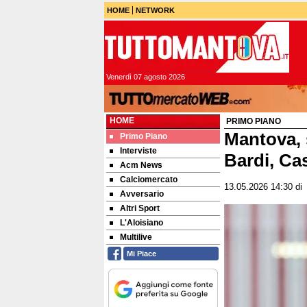
HOME
NETWORK
Venerdì 07 agosto 2026
HOME
PRIMO PIANO
Mantova, 
Primo Piano
Interviste
Bardi, Cas
Acm News
Calciomercato
13.05.2026 14:30
d
Avversario
Altri Sport
L'Aloisiano
Multilive
Mi Piace