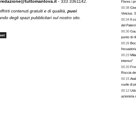
:
redazione@tuttomantova.it
- 333.3361142.
Flores i p
bel colpo”
00:38
Gior
frirti contenuti gratuiti e di qualità,
puoi
Vinicius.
do degli spazi pubblicitari sul nostro sito.
00:34
Il c
del Paler
00:30
Gaut
eet
punto di r
00:26
Boc
l'ecuador
00:23
Mila
intenso"
00:20
Fros
Roccia del
00:15
Atal
vuole di pi
00:12
Udo
azionista 