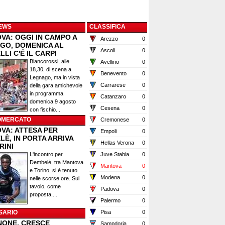
EWS
CLASSIFICA
VA: OGGI IN CAMPO A
Arezzo
0
GO, DOMENICA AL
Ascoli
0
LI C'É IL CARPI
Biancorossi, alle
Avellino
0
18,30, di scena a
Benevento
0
Legnago, ma in vista
Carrarese
0
della gara amichevole
in programma
Catanzaro
0
domenica 9 agosto
Cesena
0
con fischio...
OMERCATO
Cremonese
0
VA: ATTESA PER
Empoli
0
È, IN PORTA ARRIVA
Hellas Verona
0
RINI
L'incontro per
Juve Stabia
0
Dembelè, tra Mantova
Mantova
0
e Torino, si è tenuto
Modena
0
nelle scorse ore. Sul
tavolo, come
Padova
0
proposta,...
Palermo
0
SARIO
Pisa
0
NONE, CRESCE
Sampdoria
0