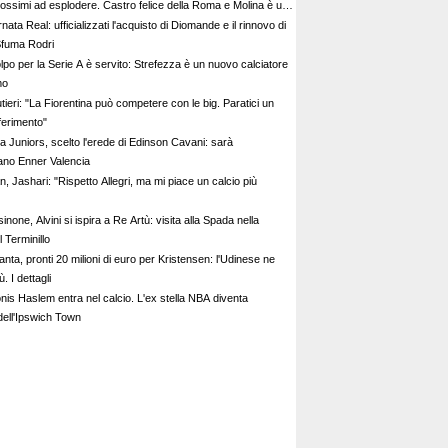
rossimi ad esplodere. Castro felice della Roma e Molina è un
nata Real: ufficializzati l'acquisto di Diomande e il rinnovo di
 Sfuma Rodri
olpo per la Serie A è servito: Strefezza è un nuovo calciatore
mo
ieri: "La Fiorentina può competere con le big. Paratici un
iferimento"
a Juniors, scelto l'erede di Edinson Cavani: sarà
iano Enner Valencia
n, Jashari: "Rispetto Allegri, ma mi piace un calcio più
inone, Alvini si ispira a Re Artù: visita alla Spada nella
 Terminillo
anta, pronti 20 milioni di euro per Kristensen: l'Udinese ne
ù. I dettagli
nis Haslem entra nel calcio. L'ex stella NBA diventa
dell'Ipswich Town