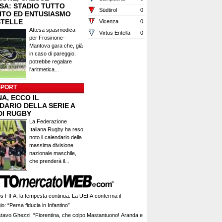
ESA: STADIO TUTTO
Südtirol
0
ITO ED ENTUSIASMO
STELLE
Vicenza
0
Attesa spasmodica
Virtus Entella
0
per Frosinone-
Mantova gara che, già
in caso di pareggio,
potrebbe regalare
l'aritmetica...
SPORT
A, ECCO IL
DARIO DELLA SERIE A
DI RUGBY
La Federazione
Italiana Rugby ha reso
noto il calendario della
massima divisione
nazionale maschile,
che prenderà il...
s FIFA, la tempesta continua. La UEFA conferma il
io: “Persa fiducia in Infantino”
tavo Ghezzi: “Fiorentina, che colpo Mastantuono! Aranda e