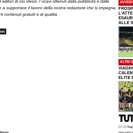
editori di noi stessi. I ricavi ottenuti dalla pubblicità e dalle
AVVER
o a supportare il lavoro della nostra redazione che si impegna,
FROSI
L'ATT
ti contenuti gratuiti e di qualità.
ESAUR
ALLE 
eet
ALTRI 
VIADAN
CALEN
ELITE 
07:23
Napo
piazzare p
 Piano