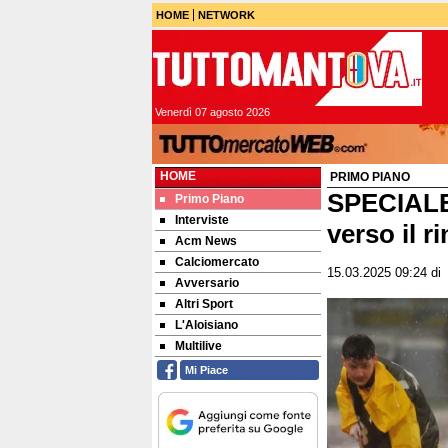
HOME
NETWORK
Venerdì 07 agosto 2026
HOME
PRIMO PIANO
SPECIALE
Primo Piano
Interviste
verso il r
Acm News
Calciomercato
15.03.2025 09:24
d
Avversario
Altri Sport
L'Aloisiano
Multilive
Mi Piace