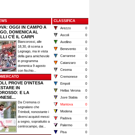
EWS
CLASSIFICA
VA: OGGI IN CAMPO A
Arezzo
0
GO, DOMENICA AL
Ascoli
0
LI C'É IL CARPI
Biancorossi, alle
Avellino
0
18,30, di scena a
Benevento
0
Legnago, ma in vista
Carrarese
0
della gara amichevole
in programma
Catanzaro
0
domenica 9 agosto
Cesena
0
con fischio...
OMERCATO
Cremonese
0
LI, PROVE D'INTESA
Empoli
0
ESTARE IN
Hellas Verona
0
OROSSO: E LA
NESE...
Juve Stabia
0
Da Cremona ci
Mantova
0
segnalano che
Modena
0
Trimboli, nonostante i
diversi acquisti messi
Padova
0
a segno, soprattutto a
Palermo
0
centrocampo, dai...
Pisa
0