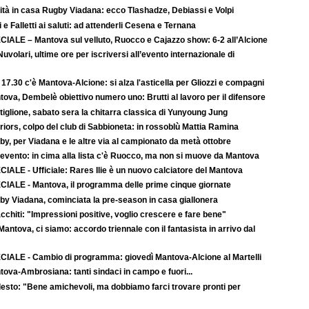
ità in casa Rugby Viadana: ecco Tlashadze, Debiassi e Volpi
i e Falletti ai saluti: ad attenderli Cesena e Ternana
CIALE – Mantova sul velluto, Ruocco e Cajazzo show: 6-2 all’Alcione
uvolari, ultime ore per iscriversi all’evento internazionale di
 17.30 c'è Mantova-Alcione: si alza l'asticella per Gliozzi e compagni
ova, Dembelè obiettivo numero uno: Brutti al lavoro per il difensore
iglione, sabato sera la chitarra classica di Yunyoung Jung
iors, colpo del club di Sabbioneta: in rossoblù Mattia Ramina
y, per Viadana e le altre via al campionato da metà ottobre
evento: in cima alla lista c'è Ruocco, ma non si muove da Mantova
IALE - Ufficiale: Rares Ilie è un nuovo calciatore del Mantova
CIALE - Mantova, il programma delle prime cinque giornate
by Viadana, cominciata la pre-season in casa giallonera
cchiti: "Impressioni positive, voglio crescere e fare bene"
-Mantova, ci siamo: accordo triennale con il fantasista in arrivo dal
CIALE - Cambio di programma: giovedì Mantova-Alcione al Martelli
ova-Ambrosiana: tanti sindaci in campo e fuori...
esto: "Bene amichevoli, ma dobbiamo farci trovare pronti per