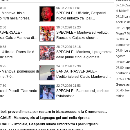
07:19
Cas
0:25
06.08.2026 17:01
di Malen"
Mantova, tris al
SPECIALE - Ufficiale, Gasparini
07:15
La 
 tutti nella ripresa
nuovo rinforzo tra i pali...
scelti in d
2:30
30.07.2026 19:23
07:12
Pipp
ASVERSALE -
SPECIALE – Mantova sul velluto,
Muani? Mi
 sul Calcio Mantova di...
Ruocco e Cajazzo show:...
07:08
La 
concorren
9:38
28.07.2026 18:18
07:04
Le p
Ufficiale: Rares Ilie è
SPECIALE - Mantova, il programma
agosto
lciatore...
delle prime cinque giornate
07:00
Gust
9:25
24.07.2026 12:30
07:00
Int
 Mantova, pomeriggio di
BANDA TRASVERSALE -
contratto 
ne: 7-0...
L'editoriale sul Calcio Mantova di...
06:53
Il 
Genoa ac
7:30
22.07.2026 21:53
06:45
Juve
ica di Piccoli: "Non vedo
SPECIALE - Biancorossi, pari con
mirino
are...
l'Atalanta: a...
boli, prove d'intesa per restare in biancorosso: e la Cremonese...
IALE - Mantova, tris al Legnago: gol tutti nella ripresa
IALE - Ufficiale, Gasparini nuovo rinforzo tra i pali virgiliani