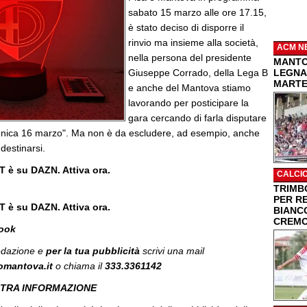
sabato 15 marzo alle ore 17.15,
è stato deciso di disporre il
rinvio ma insieme alla società,
ACM N
nella persona del presidente
MANTO
Giuseppe Corrado, della Lega B
LEGNA
MARTEL
e anche del Mantova stiamo
lavorando per posticipare la
gara cercando di farla disputare
enica 16 marzo". Ma non è da escludere, ad esempio, anche
destinarsi.
T è su DAZN. Attiva ora.
CALCI
TRIMBO
PER R
T è su DAZN. Attiva ora.
BIANC
CREMO
book
redazione e
per la tua
pubblicità
scrivi una mail
omantova.it
o chiama il
333.3361142
STRA INFORMAZIONE