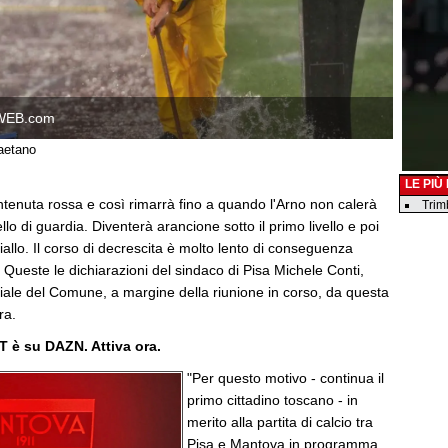
WEB.com
aetano
LE PIÙ
ntenuta rossa e così rimarrà fino a quando l'Arno non calerà
Trim
ello di guardia. Diventerà arancione sotto il primo livello e poi
llo. Il corso di decrescita è molto lento di conseguenza
". Queste le dichiarazioni del sindaco di Pisa Michele Conti,
ficiale del Comune, a margine della riunione in corso, da questa
ura.
T è su DAZN. Attiva ora.
"Per questo motivo - continua il
primo cittadino toscano - in
merito alla partita di calcio tra
Pisa e Mantova in programma