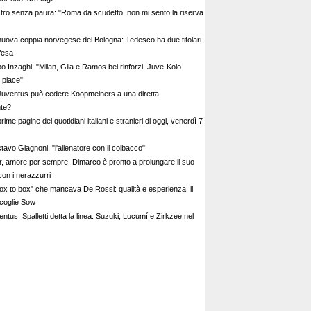
tro senza paura: "Roma da scudetto, non mi sento la riserva
nuova coppia norvegese del Bologna: Tedesco ha due titolari
ifesa
o Inzaghi: "Milan, Gila e Ramos bei rinforzi. Juve-Kolo
 piace"
Juventus può cedere Koopmeiners a una diretta
te?
rime pagine dei quotidiani italiani e stranieri di oggi, venerdì 7
avo Giagnoni, "l'allenatore con il colbacco"
er, amore per sempre. Dimarco è pronto a prolungare il suo
con i nerazzurri
"box to box" che mancava De Rossi: qualità e esperienza, il
coglie Sow
ntus, Spalletti detta la linea: Suzuki, Lucumí e Zirkzee nel