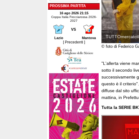
PROSSIMA PARTITA
16 ago 2026 21:15
Coppa Italia Frecciarossa 2026-
2027
VS
TUTTOmercato
Lazio
Mantova
[ Precedenti ]
© foto di Federico G
"L'allerta viene ma
sotto il secondo liv
successivamente gia
questo è il criterio
diffuse dal sito uf
mattina, in Prefett
Tutta la SERIE BK