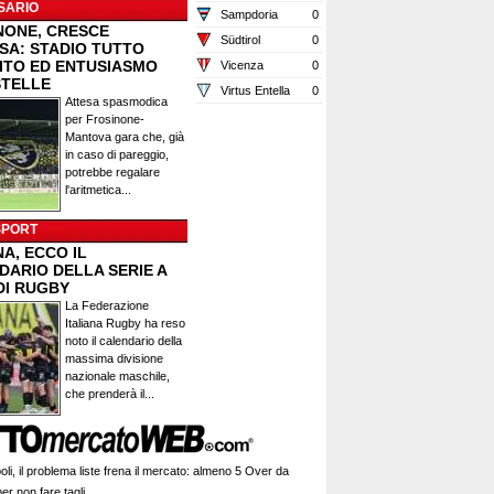
SARIO
Sampdoria
0
NONE, CRESCE
Südtirol
0
ESA: STADIO TUTTO
ITO ED ENTUSIASMO
Vicenza
0
STELLE
Virtus Entella
0
Attesa spasmodica
per Frosinone-
Mantova gara che, già
in caso di pareggio,
potrebbe regalare
l'aritmetica...
SPORT
A, ECCO IL
DARIO DELLA SERIE A
DI RUGBY
La Federazione
Italiana Rugby ha reso
noto il calendario della
massima divisione
nazionale maschile,
che prenderà il...
li, il problema liste frena il mercato: almeno 5 Over da
er non fare tagli