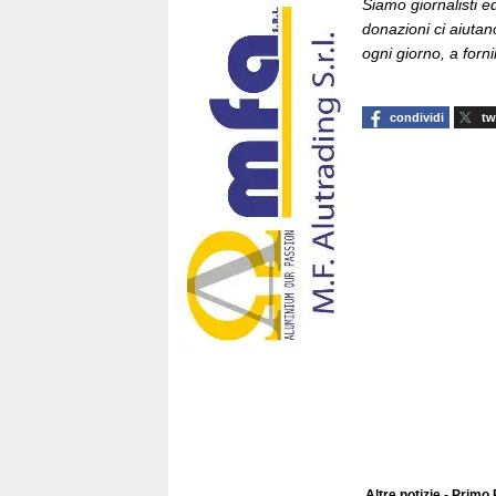
Siamo giornalisti ed 
donazioni ci aiutan
ogni giorno, a fornir
condividi
tw
Altre notizie - Primo