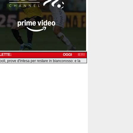
 LETTE:
OGGI
IERI
boli, prove d'intesa per restare in biancorosso: e la