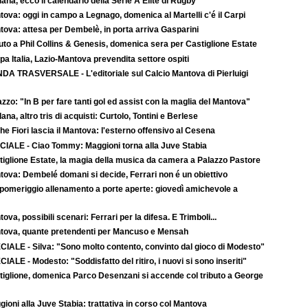
ana, ecco il calendario della Serie A Elite di Rugby
ova: oggi in campo a Legnago, domenica al Martelli c'é il Carpi
tova: attesa per Dembelè, in porta arriva Gasparini
uto a Phil Collins & Genesis, domenica sera per Castiglione Estate
a Italia, Lazio-Mantova prevendita settore ospiti
DA TRASVERSALE - L'editoriale sul Calcio Mantova di Pierluigi
zzo: "In B per fare tanti gol ed assist con la maglia del Mantova"
ana, altro tris di acquisti: Curtolo, Tontini e Berlese
e Fiori lascia il Mantova: l'esterno offensivo al Cesena
CIALE - Ciao Tommy: Maggioni torna alla Juve Stabia
tiglione Estate, la magia della musica da camera a Palazzo Pastore
tova: Dembelé domani si decide, Ferrari non é un obiettivo
 pomeriggio allenamento a porte aperte: giovedì amichevole a
ova, possibili scenari: Ferrari per la difesa. E Trimboli...
tova, quante pretendenti per Mancuso e Mensah
CIALE - Silva: "Sono molto contento, convinto dal gioco di Modesto"
IALE - Modesto: "Soddisfatto del ritiro, i nuovi si sono inseriti"
tiglione, domenica Parco Desenzani si accende col tributo a George
ioni alla Juve Stabia: trattativa in corso col Mantova