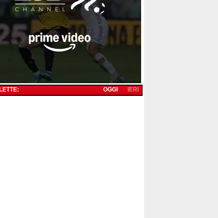
 LETTE:
OGGI
IERI