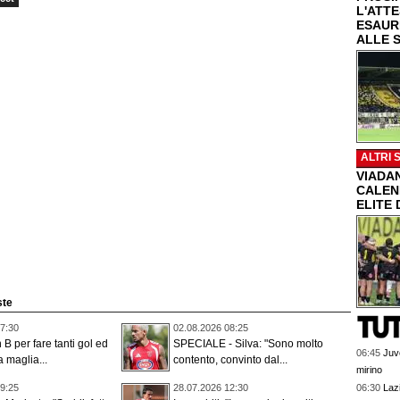
L'ATT
ESAUR
ALLE 
ALTRI 
VIADAN
CALEN
ELITE 
ste
7:30
02.08.2026 08:25
 B per fare tanti gol ed
SPECIALE - Silva: "Sono molto
06:45
Juve
a maglia...
contento, convinto dal...
mirino
06:30
Lazi
9:25
28.07.2026 12:30