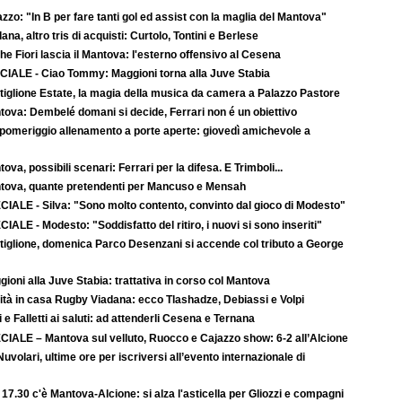
zzo: "In B per fare tanti gol ed assist con la maglia del Mantova"
ana, altro tris di acquisti: Curtolo, Tontini e Berlese
e Fiori lascia il Mantova: l'esterno offensivo al Cesena
CIALE - Ciao Tommy: Maggioni torna alla Juve Stabia
tiglione Estate, la magia della musica da camera a Palazzo Pastore
tova: Dembelé domani si decide, Ferrari non é un obiettivo
 pomeriggio allenamento a porte aperte: giovedì amichevole a
ova, possibili scenari: Ferrari per la difesa. E Trimboli...
tova, quante pretendenti per Mancuso e Mensah
CIALE - Silva: "Sono molto contento, convinto dal gioco di Modesto"
IALE - Modesto: "Soddisfatto del ritiro, i nuovi si sono inseriti"
tiglione, domenica Parco Desenzani si accende col tributo a George
ioni alla Juve Stabia: trattativa in corso col Mantova
ità in casa Rugby Viadana: ecco Tlashadze, Debiassi e Volpi
i e Falletti ai saluti: ad attenderli Cesena e Ternana
CIALE – Mantova sul velluto, Ruocco e Cajazzo show: 6-2 all’Alcione
uvolari, ultime ore per iscriversi all’evento internazionale di
 17.30 c'è Mantova-Alcione: si alza l'asticella per Gliozzi e compagni