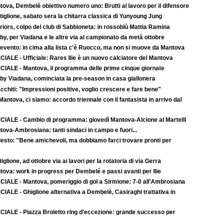
ova, Dembelè obiettivo numero uno: Brutti al lavoro per il difensore
iglione, sabato sera la chitarra classica di Yunyoung Jung
iors, colpo del club di Sabbioneta: in rossoblù Mattia Ramina
y, per Viadana e le altre via al campionato da metà ottobre
evento: in cima alla lista c'è Ruocco, ma non si muove da Mantova
IALE - Ufficiale: Rares Ilie è un nuovo calciatore del Mantova
CIALE - Mantova, il programma delle prime cinque giornate
by Viadana, cominciata la pre-season in casa giallonera
cchiti: "Impressioni positive, voglio crescere e fare bene"
-Mantova, ci siamo: accordo triennale con il fantasista in arrivo dal
CIALE - Cambio di programma: giovedì Mantova-Alcione al Martelli
ova-Ambrosiana: tanti sindaci in campo e fuori...
esto: "Bene amichevoli, ma dobbiamo farci trovare pronti per
iglione, ad ottobre via ai lavori per la rotatoria di via Gerra
tova: work in progress per Dembelé e passi avanti per Ilie
CIALE - Mantova, pomeriggio di gol a Sirmione: 7-0 all'Ambrosiana
IALE - Ghiglione alternativa a Dembelè, Casiraghi trattativa in
CIALE - Piazza Broletto ring d'eccezione: grande successo per