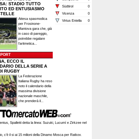
ESA: STADIO TUTTO
Südtirol
0
ITO ED ENTUSIASMO
STELLE
Vicenza
0
Attesa spasmodica
Virtus Entella
0
per Frosinone-
Mantova gara che, già
in caso di pareggio,
potrebbe regalare
l'aritmetica...
SPORT
A, ECCO IL
DARIO DELLA SERIE A
DI RUGBY
La Federazione
Italiana Rugby ha reso
noto il calendario della
massima divisione
nazionale maschile,
che prenderà il...
ntus, Spalletti detta la linea: Suzuki, Lucumí e Zirkzee nel
o, c’è il si ai 15 milioni della Dinamo Mosca per Ratkov.