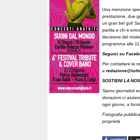
Una menzione specia
prestazione, due g
un gran bel gol! Sa
partita e chi è ent
decisione del miste
programma alle 11,
Seguici su Face
Per contattare la r
a
redazione@tutt
SOSTIENI LA NO
Siamo giornalisti ed 
donazioni ci aiutan
ogni giorno, a fornir
Fotografia pubblic
proprietà
condividi
tw