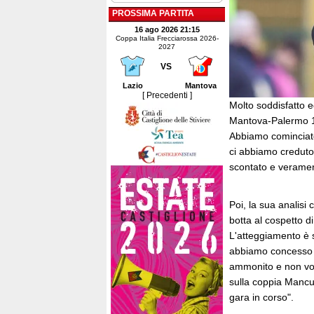
PROSSIMA PARTITA
16 ago 2026 21:15
Coppa Italia Frecciarossa 2026-
2027
VS
Lazio
Mantova
[ Precedenti ]
Molto soddisfatto 
Mantova-Palermo 1-1
Abbiamo cominciato p
ci abbiamo creduto
scontato e veramen
Poi, la sua analisi
botta al cospetto 
L'atteggiamento è s
abbiamo concesso p
ammonito e non vol
sulla coppia Mancu
gara in corso".