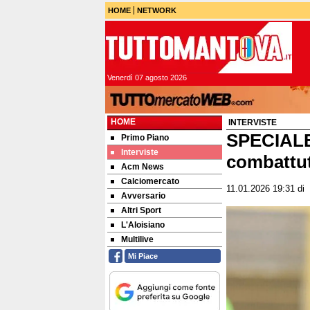
HOME
NETWORK
Venerdì 07 agosto 2026
HOME
INTERVISTE
SPECIALE
Primo Piano
Interviste
combattuto
Acm News
Calciomercato
11.01.2026 19:31
di
Avversario
Altri Sport
L'Aloisiano
Multilive
Mi Piace