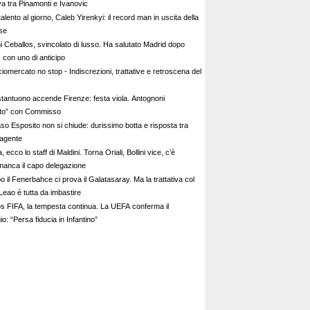
iva tra Pinamonti e Ivanovic
alento al giorno, Caleb Yirenkyi: il record man in uscita della
se
i Ceballos, svincolato di lusso. Ha salutato Madrid dopo
 con uno di anticipo
iomercato no stop - Indiscrezioni, trattative e retroscena del
tantuono accende Firenze: festa viola. Antognoni
lito” con Commisso
aso Esposito non si chiude: durissimo botta e risposta tra
 agente
ia, ecco lo staff di Maldini. Torna Oriali, Bollini vice, c’è
manca il capo delegazione
 il Fenerbahce ci prova il Galatasaray. Ma la trattativa col
Leao è tutta da imbastire
s FIFA, la tempesta continua. La UEFA conferma il
io: “Persa fiducia in Infantino”