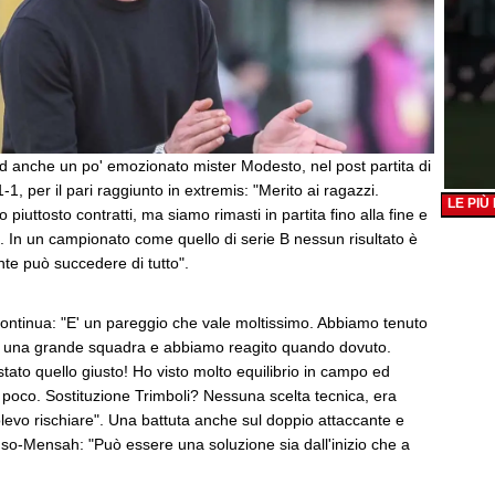
ed anche un po' emozionato mister Modesto, nel post partita di
, per il pari raggiunto in extremis: "Merito ai ragazzi.
LE PIÙ
iuttosto contratti, ma siamo rimasti in partita fino alla fine e
. In un campionato come quello di serie B nessun risultato è
te può succedere di tutto".
 continua: "E' un pareggio che vale moltissimo. Abbiamo tenuto
di una grande squadra e abbiamo reagito quando dovuto.
tato quello giusto! Ho visto molto equilibrio in campo ed
oco. Sostituzione Trimboli? Nessuna scelta tecnica, era
evo rischiare". Una battuta anche sul doppio attaccante e
so-Mensah: "Può essere una soluzione sia dall'inizio che a