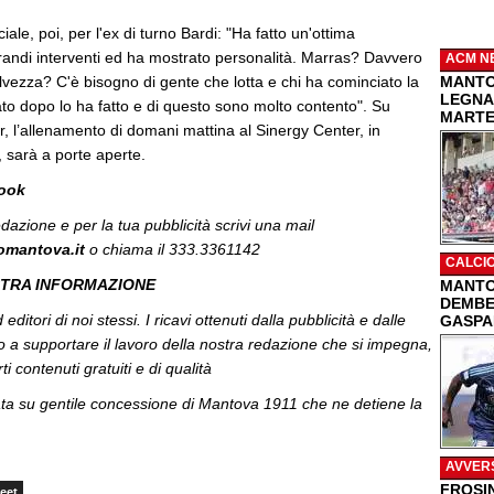
le, poi, per l'ex di turno Bardi: "Ha fatto un'ottima
randi interventi ed ha mostrato personalità. Marras? Davvero
ACM N
lvezza? C'è bisogno di gente che lotta e chi ha cominciato la
MANTO
LEGNA
rato dopo lo ha fatto e di questo sono molto contento". Su
MARTEL
r, l’allenamento di domani mattina al Sinergy Center, in
 sarà a porte aperte.
book
edazione e per la tua pubblicità
scrivi una mail
omantova.it
o chiama il 333.3361142
CALCI
STRA INFORMAZIONE
MANTO
DEMBEL
editori di noi stessi. I ricavi ottenuti dalla pubblicità e dalle
GASPA
o a supportare il lavoro della nostra redazione che si impegna,
ti contenuti gratuiti e di qualità
ata su gentile concessione di Mantova 1911 che ne detiene la
AVVER
FROSI
eet