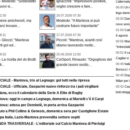
 Modesto: "Soddisfatto
Ignacchiti: "Impressioni positive,
L’alternat
nuovi si...
voglio crescere e fare...
06:00
Un t
lega dane
2:30
20.07.2026 07:30
05:00
Dan
Bene amichevoli, ma
Modesto: "A Mantova si può
nove anni,
ci trovare...
costruire futuro importante"
01:00
Calc
8:11
17.07.2026 07:30
6 agosto
 Gliozzi: "Mantova
Piccoli: "Mantova, avanti così:
00:56
Mas
ti gol ed...
stiamo lavorando molto...
“imbestia
00:52
Il c
9:02
25.06.2026 12:00
Cagliari e
a ricetta del ds Brutti:
CorSport, Rinaudo: "Orgoglioso del
00:49
Ital
i...
grande lavoro svolto...
Bonucci: 
00:45
Dopo
IALE - Mantova, tris al Legnago: gol tutti nella ripresa
Milan per 
IALE - Ufficiale, Gasparini nuovo rinforzo tra i pali virgiliani
00:42
Cao
boicottagg
ana, ecco il calendario della Serie A Elite di Rugby
ova: oggi in campo a Legnago, domenica al Martelli c'é il Carpi
tova: attesa per Dembelè, in porta arriva Gasparini
uto a Phil Collins & Genesis, domenica sera per Castiglione Estate
a Italia, Lazio-Mantova prevendita settore ospiti
DA TRASVERSALE - L'editoriale sul Calcio Mantova di Pierluigi