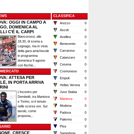
EWS
CLASSIFICA
VA: OGGI IN CAMPO A
Arezzo
0
GO, DOMENICA AL
Ascoli
0
LI C'É IL CARPI
Biancorossi, alle
Avellino
0
18,30, di scena a
Benevento
0
Legnago, ma in vista
Carrarese
0
della gara amichevole
in programma
Catanzaro
0
domenica 9 agosto
Cesena
0
con fischio...
OMERCATO
Cremonese
0
VA: ATTESA PER
Empoli
0
È, IN PORTA ARRIVA
Hellas Verona
0
RINI
L'incontro per
Juve Stabia
0
Dembelè, tra Mantova
Mantova
0
e Torino, si è tenuto
Modena
0
nelle scorse ore. Sul
tavolo, come
Padova
0
proposta,...
Palermo
0
SARIO
Pisa
0
NONE, CRESCE
Sampdoria
0