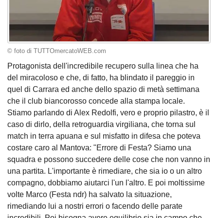
© foto di TUTTOmercatoWEB.com
Protagonista dell'incredibile recupero sulla linea che ha
del miracoloso e che, di fatto, ha blindato il pareggio in
quel di Carrara ed anche dello spazio di metà settimana
che il club biancorosso concede alla stampa locale.
Stiamo parlando di Alex Redolfi, vero e proprio pilastro, è il
caso di dirlo, della retroguardia virgiliana, che torna sul
match in terra apuana e sul misfatto in difesa che poteva
costare caro al Mantova: "Errore di Festa? Siamo una
squadra e possono succedere delle cose che non vanno in
una partita. L'importante è rimediare, che sia io o un altro
compagno, dobbiamo aiutarci l'un l'altro. E poi moltissime
volte Marco (Festa ndr) ha salvato la situazione,
rimediando lui a nostri errori o facendo delle parate
incredibili. Poi bisogna avere equilibrio sia in campo che