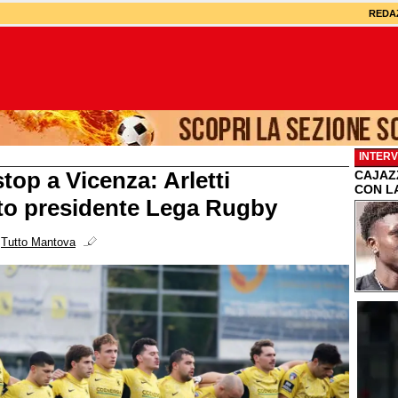
REDA
INTERV
top a Vicenza: Arletti
CAJAZZ
CON L
to presidente Lega Rugby
i
Tutto Mantova