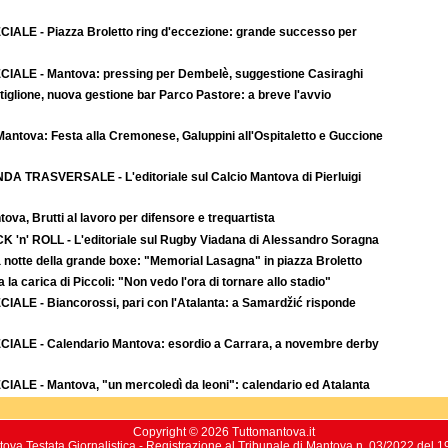
CIALE - Piazza Broletto ring d'eccezione: grande successo per
CIALE - Mantova: pressing per Dembelè, suggestione Casiraghi
iglione, nuova gestione bar Parco Pastore: a breve l'avvio
Mantova: Festa alla Cremonese, Galuppini all'Ospitaletto e Guccione
DA TRASVERSALE - L'editoriale sul Calcio Mantova di Pierluigi
ova, Brutti al lavoro per difensore e trequartista
K 'n' ROLL - L'editoriale sul Rugby Viadana di Alessandro Soragna
a notte della grande boxe: "Memorial Lasagna" in piazza Broletto
a la carica di Piccoli: "Non vedo l'ora di tornare allo stadio"
CIALE - Biancorossi, pari con l'Atalanta: a Samardžić risponde
CIALE - Calendario Mantova: esordio a Carrara, a novembre derby
CIALE - Mantova, "un mercoledì da leoni": calendario ed Atalanta
Copyright © 2026 Tuttomantova.it
ova Testata Giornalistica - Registrazione al Tribunale di Mantova n. 03/2022 del 