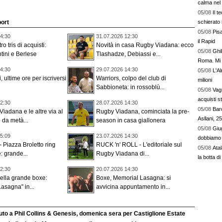
calma nel 
05/08
Il t
schierato i 
port
05/08
Pisa
4:30
31.07.2026 12:30
il Rapid
ro tris di acquisti:
Novità in casa Rugby Viadana: ecco
05/08
Ghil
ntini e Berlese
Tlashadze, Debiassi e...
Roma. Mi h
4:30
29.07.2026 14:30
05/08
L'Al
 ultime ore per iscriversi
Warriors, colpo del club di
milioni
Sabbioneta: in rossoblù...
05/08
Vag
acquisti s
2:30
28.07.2026 14:30
05/08
Barc
Viadana e le altre via al
Rugby Viadana, cominciata la pre-
Asllani, 25
da metà...
season in casa giallonera
05/08
Giu
5:09
23.07.2026 14:30
dobbiamo 
Piazza Broletto ring
RUCK 'n' ROLL - L'editoriale sul
05/08
Ata
: grande...
Rugby Viadana di...
la botta di 
2:30
20.07.2026 14:30
 della grande boxe:
Boxe, Memorial Lasagna: si
asagna" in...
avvicina appuntamento in...
uto a Phil Collins & Genesis, domenica sera per Castiglione Estate