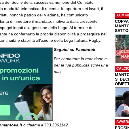
ea dei Soci e della successiva riunione del Comitato
in modalità telematica di recente. In apertura dei lavori, il
rletti, nonchè patron del Viadana, ha comunicato
ACM N
lontà di rimettere il mandato, motivata dalla crescente
COPPA 
MANTO
mpegni legati alla gestione della Lega. Al termine del
SETTO
dente ha confermato la propria disponibilità a proseguire nel
ontinuità e stabilità all’azione della Lega Italiana Rugby.
Seguici su Facebook
Per contattare la redazione e
per la tua pubblicità
scrivi una
CALCI
mail
MANTO
SI DEC
OBIET
AVVER
omantova.it
o chiama il 333.3361142
FROSI