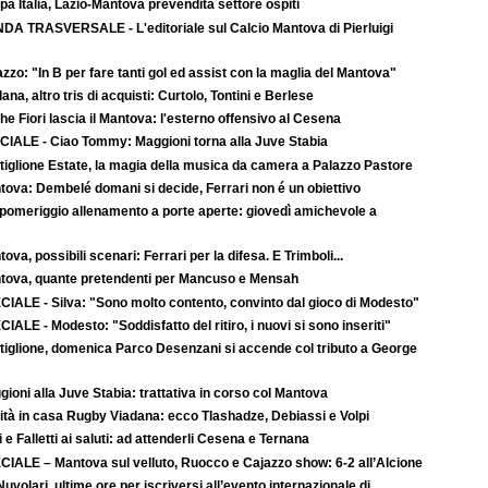
a Italia, Lazio-Mantova prevendita settore ospiti
DA TRASVERSALE - L'editoriale sul Calcio Mantova di Pierluigi
zzo: "In B per fare tanti gol ed assist con la maglia del Mantova"
ana, altro tris di acquisti: Curtolo, Tontini e Berlese
e Fiori lascia il Mantova: l'esterno offensivo al Cesena
CIALE - Ciao Tommy: Maggioni torna alla Juve Stabia
tiglione Estate, la magia della musica da camera a Palazzo Pastore
tova: Dembelé domani si decide, Ferrari non é un obiettivo
 pomeriggio allenamento a porte aperte: giovedì amichevole a
ova, possibili scenari: Ferrari per la difesa. E Trimboli...
tova, quante pretendenti per Mancuso e Mensah
CIALE - Silva: "Sono molto contento, convinto dal gioco di Modesto"
IALE - Modesto: "Soddisfatto del ritiro, i nuovi si sono inseriti"
tiglione, domenica Parco Desenzani si accende col tributo a George
ioni alla Juve Stabia: trattativa in corso col Mantova
ità in casa Rugby Viadana: ecco Tlashadze, Debiassi e Volpi
i e Falletti ai saluti: ad attenderli Cesena e Ternana
CIALE – Mantova sul velluto, Ruocco e Cajazzo show: 6-2 all’Alcione
uvolari, ultime ore per iscriversi all’evento internazionale di