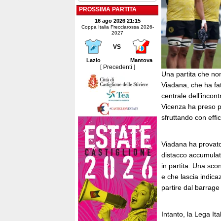
PROSSIMA PARTITA
16 ago 2026 21:15
Coppa Italia Frecciarossa 2026-
2027
VS
Lazio
Mantova
[ Precedenti ]
Una partita che non
Viadana, che ha fat
centrale dell’incon
Vicenza ha preso pr
sfruttando con effi
Viadana ha provato
distacco accumulat
in partita. Una sco
e che lascia indicaz
partire dal barrage
Intanto, la Lega It