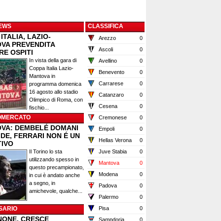
EWS
CLASSIFICA
ITALIA, LAZIO-
Arezzo
0
VA PREVENDITA
Ascoli
0
RE OSPITI
In vista della gara di
Avellino
0
Coppa Italia Lazio-
Benevento
0
Mantova in
Carrarese
0
programma domenica
16 agosto allo stadio
Catanzaro
0
Olimpico di Roma, con
Cesena
0
fischio...
OMERCATO
Cremonese
0
VA: DEMBELÉ DOMANI
Empoli
0
IDE, FERRARI NON É UN
Hellas Verona
0
TIVO
Il Torino lo sta
Juve Stabia
0
utilizzando spesso in
Mantova
0
questo precampionato,
Modena
0
in cui è andato anche
a segno, in
Padova
0
amichevole, qualche...
Palermo
0
SARIO
Pisa
0
NONE, CRESCE
Sampdoria
0