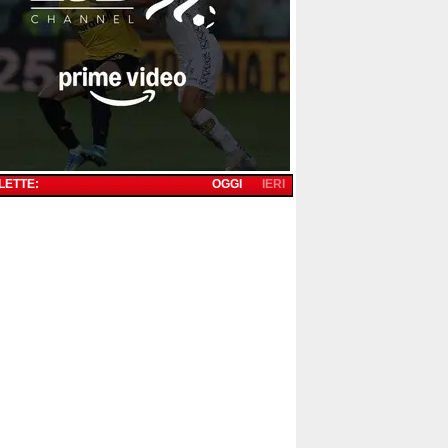
 LETTE:
OGGI
IERI