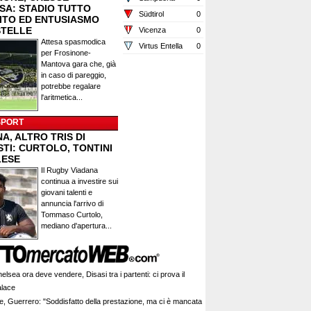
ESA: STADIO TUTTO
Südtirol
0
ITO ED ENTUSIASMO
STELLE
Vicenza
0
Attesa spasmodica
Virtus Entella
0
per Frosinone-
Mantova gara che, già
in caso di pareggio,
potrebbe regalare
l'aritmetica...
SPORT
A, ALTRO TRIS DI
TI: CURTOLO, TONTINI
LESE
Il Rugby Viadana
continua a investire sui
giovani talenti e
annuncia l'arrivo di
Tommaso Curtolo,
mediano d'apertura...
helsea ora deve vendere, Disasi tra i partenti: ci prova il
alace
e, Guerrero: "Soddisfatto della prestazione, ma ci è mancata