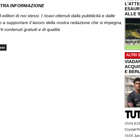
L'ATT
STRA INFORMAZIONE
ESAUR
ALLE 
editori di noi stessi. I ricavi ottenuti dalla pubblicità e dalle
o a supportare il lavoro della nostra redazione che si impegna,
ti contenuti gratuiti e di qualità
eet
ALTRI 
VIADAN
ACQUIS
E BER
05/08
Il C
Crystal P
05/08
Juv