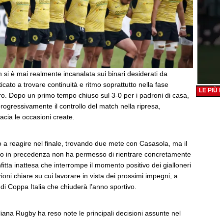
 si è mai realmente incanalata sui binari desiderati da
icato a trovare continuità e ritmo soprattutto nella fase
LE PIÙ
tro. Dopo un primo tempo chiuso sul 3-0 per i padroni di casa,
ogressivamente il controllo del match nella ripresa,
cacia le occasioni create.
 a reagire nel finale, trovando due mete con Casasola, ma il
o in precedenza non ha permesso di rientrare concretamente
nfitta inattesa che interrompe il momento positivo dei gialloneri
ioni chiare su cui lavorare in vista dei prossimi impegni, a
 di Coppa Italia che chiuderà l’anno sportivo.
aliana Rugby ha reso note le principali decisioni assunte nel