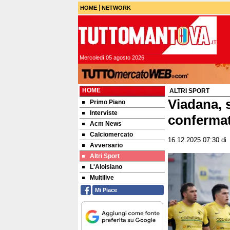
HOME
NETWORK
Mercoledì 05 agosto 2026
HOME
ALTRI SPORT
Viadana, s
Primo Piano
Interviste
conferma
Acm News
Calciomercato
16.12.2025 07:30
d
Avversario
Altri Sport
L'Aloisiano
Multilive
Mi Piace