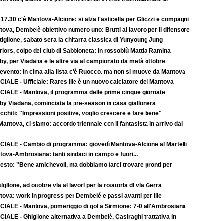
 17.30 c'è Mantova-Alcione: si alza l'asticella per Gliozzi e compagni
ova, Dembelè obiettivo numero uno: Brutti al lavoro per il difensore
iglione, sabato sera la chitarra classica di Yunyoung Jung
iors, colpo del club di Sabbioneta: in rossoblù Mattia Ramina
y, per Viadana e le altre via al campionato da metà ottobre
evento: in cima alla lista c'è Ruocco, ma non si muove da Mantova
IALE - Ufficiale: Rares Ilie è un nuovo calciatore del Mantova
CIALE - Mantova, il programma delle prime cinque giornate
by Viadana, cominciata la pre-season in casa giallonera
cchiti: "Impressioni positive, voglio crescere e fare bene"
-Mantova, ci siamo: accordo triennale con il fantasista in arrivo dal
CIALE - Cambio di programma: giovedì Mantova-Alcione al Martelli
ova-Ambrosiana: tanti sindaci in campo e fuori...
esto: "Bene amichevoli, ma dobbiamo farci trovare pronti per
iglione, ad ottobre via ai lavori per la rotatoria di via Gerra
tova: work in progress per Dembelé e passi avanti per Ilie
CIALE - Mantova, pomeriggio di gol a Sirmione: 7-0 all'Ambrosiana
IALE - Ghiglione alternativa a Dembelè, Casiraghi trattativa in