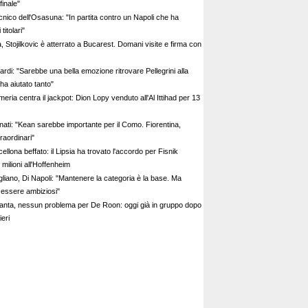
finale"
ecnico dell'Osasuna: "In partita contro un Napoli che ha
titolari"
, Stojilkovic è atterrato a Bucarest. Domani visite e firma con
ardi: "Sarebbe una bella emozione ritrovare Pellegrini alla
a aiutato tanto"
meria centra il jackpot: Dion Lopy venduto all'Al Ittihad per 13
nati: "Kean sarebbe importante per il Como. Fiorentina,
traordinari"
ellona beffato: il Lipsia ha trovato l'accordo per Fisnik
 milioni all'Hoffenheim
gliano, Di Napoli: "Mantenere la categoria è la base. Ma
essere ambiziosi"
lanta, nessun problema per De Roon: oggi già in gruppo dopo
ieri