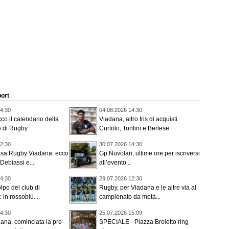
port
4:30
04.08.2026 14:30
co il calendario della
Viadana, altro tris di acquisti:
te di Rugby
Curtolo, Tontini e Berlese
2:30
30.07.2026 14:30
casa Rugby Viadana: ecco
Gp Nuvolari, ultime ore per iscriversi
Debiassi e...
all’evento...
4:30
29.07.2026 12:30
lpo del club di
Rugby, per Viadana e le altre via al
 in rossoblù...
campionato da metà...
4:30
25.07.2026 15:09
na, cominciata la pre-
SPECIALE - Piazza Broletto ring