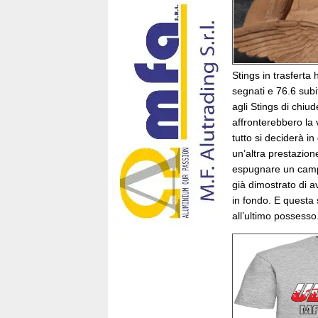
Stings in trasferta 
segnati e 76.6 subi
agli Stings di chiud
affronterebbero la 
tutto si deciderà i
un’altra prestazion
espugnare un campo
già dimostrato di av
in fondo. E questa s
all’ultimo possesso