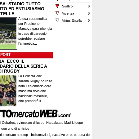
ESA: STADIO TUTTO
Südtirol
0
ITO ED ENTUSIASMO
STELLE
Vicenza
0
Attesa spasmodica
Virtus Entella
0
per Frosinone-
Mantova gara che, già
in caso di pareggio,
potrebbe regalare
l'aritmetica...
SPORT
A, ECCO IL
DARIO DELLA SERIE A
DI RUGBY
La Federazione
Italiana Rugby ha reso
noto il calendario della
massima divisione
nazionale maschile,
che prenderà il...
i Ceballos, svincolato di lusso. Ha salutato Madrid dopo
 con uno di anticipo
iomercato no stop - Indiscrezioni, trattative e retroscena del