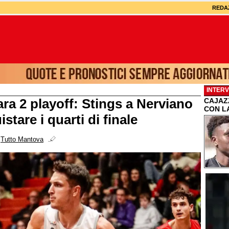
REDA
INTERV
ara 2 playoff: Stings a Nerviano
CAJAZZ
CON L
stare i quarti di finale
i
Tutto Mantova