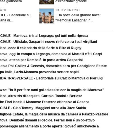
asa giallonera
d'eccezione: grande...
4:30
23.07.2026 12:30
LL - L'editoriale sul
E' la notte della grande boxe:
na di...
"Memorial Lasagna" in...
IALE - Mantova, tris al Legnago: gol tutti nella ripresa
IALE - Ufficiale, Gasparini nuovo rinforzo tra i pali virgiliani
ana, ecco il calendario della Serie A Elite di Rugby
ova: oggi in campo a Legnago, domenica al Martelli c'é il Carpi
tova: attesa per Dembelè, in porta arriva Gasparini
uto a Phil Collins & Genesis, domenica sera per Castiglione Estate
a Italia, Lazio-Mantova prevendita settore ospiti
DA TRASVERSALE - L'editoriale sul Calcio Mantova di Pierluigi
zzo: "In B per fare tanti gol ed assist con la maglia del Mantova"
ana, altro tris di acquisti: Curtolo, Tontini e Berlese
e Fiori lascia il Mantova: l'esterno offensivo al Cesena
CIALE - Ciao Tommy: Maggioni torna alla Juve Stabia
tiglione Estate, la magia della musica da camera a Palazzo Pastore
tova: Dembelé domani si decide, Ferrari non é un obiettivo
 pomeriggio allenamento a porte aperte: giovedì amichevole a