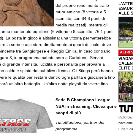
L'ATT
del proprio rendimento tra le
ESAUR
mura amiche (8 vittorie e 5
ALLE 
sconfitte, con 84.8 punti di
media realizzati), mentre gli
hanno mantenuto equilibrio (6 vittorie e 8 sconfitte, 76.1 punti
ti). La posta in gioco è altissima: una vittoria permetterebbe
ere la serie e accedere direttamente ai quarti di finale, dove
vincente tra Sangiorgese e Reggio Emilia. In caso contrario,
ALTRI 
n gara 3, in programma sabato sera a Curtatone. Servirà
VIADAN
CALEN
e di grande intensità, lucidità e personalità per provare a
ELITE 
 caldo e spinto dal pubblico di casa. Gli Stings però hanno
ere le qualità per restare dentro ogni partita e giocarsela fino
arà un’altra battaglia. Un’altra notte playoff da vivere fino
.
Serie B Champions League
NBA in streaming. Clicca qui e
scopri di più
05:00
Dan
TuttoMantova, partner del
nove anni,
programma
01:00
Calc