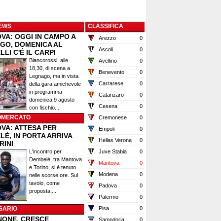
EWS
CLASSIFICA
VA: OGGI IN CAMPO A
Arezzo
0
GO, DOMENICA AL
Ascoli
0
LI C'É IL CARPI
Biancorossi, alle
Avellino
0
18,30, di scena a
Benevento
0
Legnago, ma in vista
Carrarese
0
della gara amichevole
in programma
Catanzaro
0
domenica 9 agosto
Cesena
0
con fischio...
OMERCATO
Cremonese
0
VA: ATTESA PER
Empoli
0
È, IN PORTA ARRIVA
Hellas Verona
0
RINI
L'incontro per
Juve Stabia
0
Dembelè, tra Mantova
Mantova
0
e Torino, si è tenuto
Modena
0
nelle scorse ore. Sul
tavolo, come
Padova
0
proposta,...
Palermo
0
SARIO
Pisa
0
NONE, CRESCE
Sampdoria
0