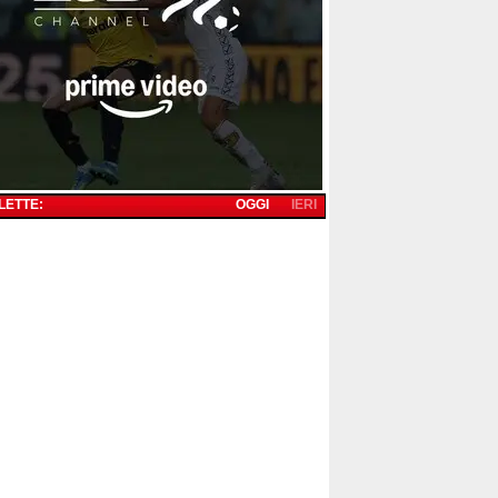
 LETTE:
OGGI
IERI