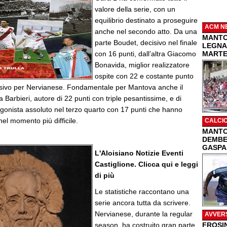
valore della serie, con un
equilibrio destinato a proseguire
ACM N
anche nel secondo atto. Da una
MANTO
parte Boudet, decisivo nel finale
LEGNA
con 16 punti, dall’altra Giacomo
MARTEL
Bonavida, miglior realizzatore
ospite con 22 e costante punto
ensivo per Nervianese. Fondamentale per Mantova anche il
a Barbieri, autore di 22 punti con triple pesantissime, e di
tagonista assoluto nel terzo quarto con 17 punti che hanno
nel momento più difficile.
CALCI
MANTO
DEMBEL
GASPA
L'Aloisiano Notizie Eventi
Castiglione. Clicca qui e leggi
di più
Le statistiche raccontano una
serie ancora tutta da scrivere.
Nervianese, durante la regular
AVVER
season, ha costruito gran parte
FROSI