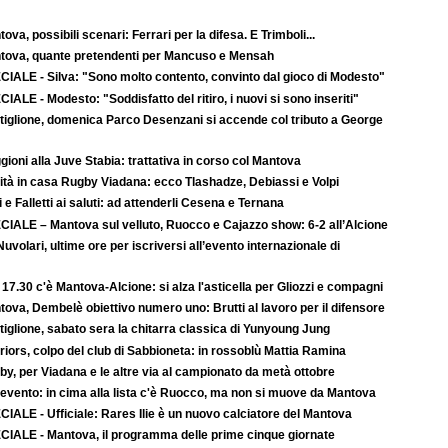
ova, possibili scenari: Ferrari per la difesa. E Trimboli...
tova, quante pretendenti per Mancuso e Mensah
CIALE - Silva: "Sono molto contento, convinto dal gioco di Modesto"
IALE - Modesto: "Soddisfatto del ritiro, i nuovi si sono inseriti"
tiglione, domenica Parco Desenzani si accende col tributo a George
ioni alla Juve Stabia: trattativa in corso col Mantova
ità in casa Rugby Viadana: ecco Tlashadze, Debiassi e Volpi
i e Falletti ai saluti: ad attenderli Cesena e Ternana
CIALE – Mantova sul velluto, Ruocco e Cajazzo show: 6-2 all’Alcione
uvolari, ultime ore per iscriversi all’evento internazionale di
 17.30 c'è Mantova-Alcione: si alza l'asticella per Gliozzi e compagni
ova, Dembelè obiettivo numero uno: Brutti al lavoro per il difensore
iglione, sabato sera la chitarra classica di Yunyoung Jung
iors, colpo del club di Sabbioneta: in rossoblù Mattia Ramina
y, per Viadana e le altre via al campionato da metà ottobre
evento: in cima alla lista c'è Ruocco, ma non si muove da Mantova
IALE - Ufficiale: Rares Ilie è un nuovo calciatore del Mantova
CIALE - Mantova, il programma delle prime cinque giornate