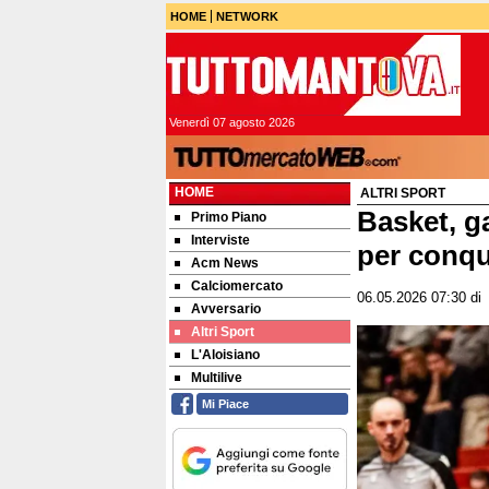
HOME
NETWORK
Venerdì 07 agosto 2026
HOME
ALTRI SPORT
Basket, g
Primo Piano
Interviste
per conqui
Acm News
Calciomercato
06.05.2026 07:30
d
Avversario
Altri Sport
L'Aloisiano
Multilive
Mi Piace