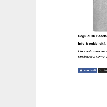
Seguici su Face
Info & pubblicità
Per continuare ad of
sostenerci
compran
condividi
tw