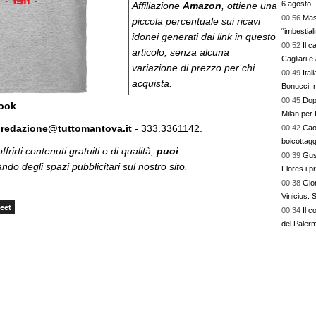
6 agosto
Affiliazione
Amazon
, ottiene una
00:56
Mas
piccola percentuale sui ricavi
“imbestia
idonei generati dai link in questo
00:52
Il c
articolo, senza alcuna
Cagliari e
variazione di prezzo per chi
00:49
Ital
acquista.
Bonucci: 
00:45
Dopo
book
Milan per 
:
redazione@tuttomantova.it
- 333.3361142.
00:42
Cao
boicottagg
frirti contenuti gratuiti e di qualità,
puoi
00:39
Gus
do degli spazi pubblicitari sul nostro sito.
Flores i p
bel colpo”
00:38
Gior
Vinicius.
eet
00:34
Il c
del Paler