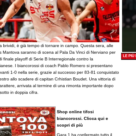
brividi, è già tempo di tornare in campo. Questa sera, alle
gs Mantova saranno di scena al Pala Da Vinci di Nerviano per
LE PIÙ
di finale playoff di Serie B Interregionale contro la
ianese. I biancorossi di coach Pablo Romero si presentano
anti 1-0 nella serie, grazie al successo per 83-81 conquistato
estro allo scadere di capitan Crhistian Boudet. Una vittoria di
arattere, arrivata al termine di una rimonta importante dopo
otto in doppia cifra.
Shop online tifosi
biancorossi. Clicca qui e
scopri di più
Gara 1 ha confermato tutto il