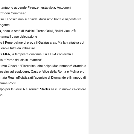
tantuono accende Firenze: festa viola. Antognoni
lito” con Commisso
aso Esposito non si chiude: durissimo botta e risposta tra
 agente
ia, ecco lo staff di Maldini. Torna Oriali, Bollini vice, c’è
manca il capo delegazione
 il Fenerbahce ci prova il Galatasaray. Ma la trattativa col
Leao è tutta da imbastire
s FIFA, la tempesta continua. La UEFA conferma il
io: “Persa fiducia in Infantino”
tavo Ghezzi: “Fiorentina, che colpo Mastantuono! Aranda e
rossimi ad esplodere. Castro felice della Roma e Molina è un
nata Real: ufficializzati l'acquisto di Diomande e il rinnovo di
 Sfuma Rodri
olpo per la Serie A è servito: Strefezza è un nuovo calciatore
mo