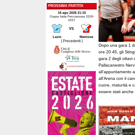
PROSSIMA PARTITA
16 ago 2026 21:15
Coppa Italia Frecciarossa 2026-
2027
VS
Lazio
Mantova
[ Precedenti ]
Dopo una gara 1 da 
ore 20.45, gli Stin
gara 2 degli ottavi 
Pallacanestro Nerv
all’appuntamento av
all'Arena con il can
cuore, maturità e c
essere stati anche s